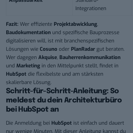
Anpassbarkeit
Standard-
Integrationen
Fazit:
Wer effiziente
Projektabwicklung
,
Baudokumentation
und spezifische Bauprozesse
digitalisieren will, ist mit branchenspezifischen
Lösungen wie
Cosuno
oder
PlanRadar
gut beraten.
Wer dagegen
Akquise
,
Bauherrenkommunikation
und
Marketing
in den Mittelpunkt stellt, findet in
HubSpot
die flexibelste und am stärksten
skalierbare Lösung.
Schritt-für-Schritt-Anleitung: So
meldest du dein Architekturbüro
bei HubSpot an
Die Anmeldung bei
HubSpot
ist einfach und dauert
nur wenige Minuten. Mit dieser Anleitung kannst du