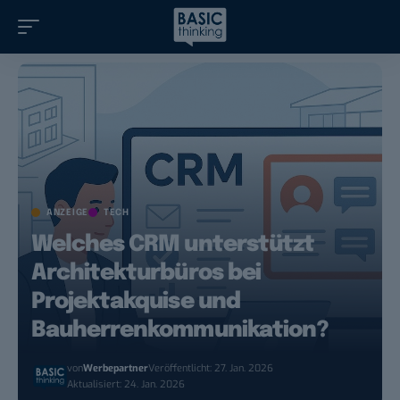
ANZEIGE
TECH
Welches CRM unterstützt
Architekturbüros bei
Projektakquise und
Bauherrenkommunikation?
von
Werbepartner
Veröffentlicht: 27. Jan. 2026
Aktualisiert: 24. Jan. 2026