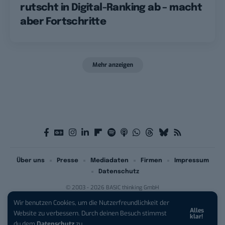
rutscht in Digital-Ranking ab – macht
aber Fortschritte
Mehr anzeigen
Über uns
Presse
Mediadaten
Firmen
Impressum
Datenschutz
© 2003 - 2026 BASIC thinking GmbH
Wir benutzen Cookies, um die Nutzerfreundlichkeit der
Alles
iPhone 17 Pro sichern:
Für 1 € +
Website zu verbessern. Durch deinen Besuch stimmst
klar!
200 € Hardware-Bonus!
du dem
Datenschutz
zu.