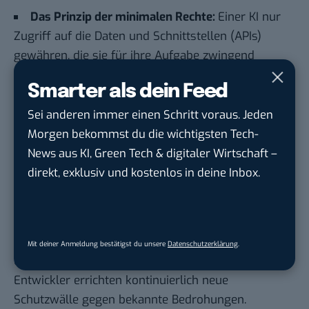
Das Prinzip der minimalen Rechte:
Einer KI nur
Zugriff auf die Daten und Schnittstellen (APIs)
gewähren, die sie für ihre Aufgabe zwingend
benötigt. Je weniger die KI „darf“, desto geringer ist
Smarter als dein Feed
der Schaden nach einer Manipulation.
Sei anderen immer einen Schritt voraus. Jeden
Menschliche Freigabe (Human-in-the-Loop):
Morgen bekommst du die wichtigsten Tech-
Kritische Entscheidungen niemals der KI allein
News aus KI, Green Tech & digitaler Wirtschaft –
überlassen. Aktionen wie das Versenden von E-
direkt, exklusiv und kostenlos in deine Inbox.
Mails, Überweisungen oder das Löschen von
Dateien sollten immer eine manuelle Bestätigung
erfordern.
Regelmäßige Updates:
KI-Anwendungen und die
Mit deiner Anmeldung bestätigst du unsere
Datenschutzerklärung
.
darunterliegenden Modelle aktuell halten.
Entwickler errichten kontinuierlich neue
Schutzwälle gegen bekannte Bedrohungen.