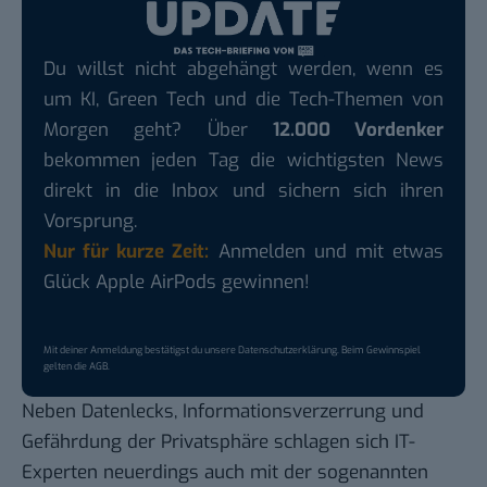
Du willst nicht abgehängt werden, wenn es
um KI, Green Tech und die Tech-Themen von
Morgen geht? Über
12.000 Vordenker
bekommen jeden Tag die wichtigsten News
direkt in die Inbox und sichern sich ihren
Vorsprung.
Nur für kurze Zeit:
Anmelden und mit etwas
Glück Apple AirPods gewinnen!
Mit deiner Anmeldung bestätigst du unsere
Datenschutzerklärung
. Beim Gewinnspiel
gelten die
AGB
.
Neben Datenlecks, Informationsverzerrung und
Gefährdung der Privatsphäre
schlagen sich IT-
Experten neuerdings auch mit der sogenannten