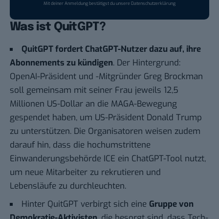
Mit deiner Anmeldung bestätigst du unsere
Datenschutzerklärung
Was ist QuitGPT?
QuitGPT fordert ChatGPT-Nutzer dazu auf, ihre
Abonnements zu kündigen
. Der Hintergrund:
OpenAI-Präsident und -Mitgründer Greg Brockman
soll gemeinsam mit seiner Frau
jeweils 12,5
Millionen US-Dollar an die MAGA-Bewegung
gespendet haben
, um US-Präsident Donald Trump
zu unterstützen. Die Organisatoren weisen zudem
darauf hin, dass die hochumstrittene
Einwanderungsbehörde ICE ein ChatGPT-Tool nutzt,
um neue Mitarbeiter zu rekrutieren und
Lebensläufe zu durchleuchten.
Hinter
QuitGPT
verbirgt sich eine
Gruppe von
Demokratie-Aktivisten
, die besorgt sind, dass Tech-