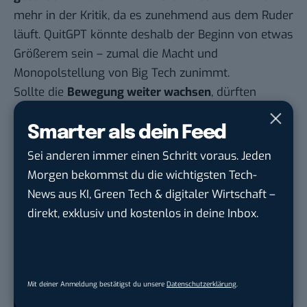
mehr in der Kritik, da es zunehmend aus dem Ruder
läuft. QuitGPT könnte deshalb der Beginn von etwas
Größerem sein – zumal die Macht und
Monopolstellung von Big Tech zunimmt.
Sollte die
Bewegung weiter wachsen
, dürften
mögliche Reaktionen von OpenAI mit Spannung zu
erwarten sein. Bislang hält sich das Unternehmen
Smarter als dein Feed
zu QuitGPT allerdings bedeckt.
Sei anderen immer einen Schritt voraus. Jeden
Morgen bekommst du die wichtigsten Tech-
News aus KI, Green Tech & digitaler Wirtschaft –
Unser exklusives Format
»Break the News«
, in dem wir
direkt, exklusiv und kostenlos in deine Inbox.
aktuelle Nachrichten in ihre Einzelteile zerlegen,
erscheint immer
zuerst in UPDATE
, unserem täglichen
Tech-Briefing. Hier kannst du dich über 12.000 anderen
Lesern anschließen und dich kostenlos anmelden:
Mit deiner Anmeldung bestätigst du unsere
Datenschutzerklärung
.