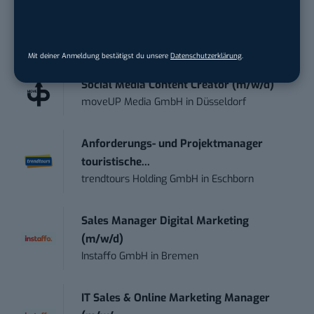
kostenlos anmelden.
STELLENANZEIGEN
Mit deiner Anmeldung bestätigst du unsere
Datenschutzerklärung
.
Social Media Content Creator (m/w/d)
moveUP Media GmbH
in
Düsseldorf
Anforderungs- und Projektmanager
touristische...
trendtours Holding GmbH
in
Eschborn
Sales Manager Digital Marketing
(m/w/d)
Instaffo GmbH
in
Bremen
IT Sales & Online Marketing Manager