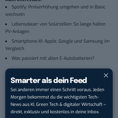
Spotify: Preiserhöhung umgehen und in Basic
wechseln
Lebensdauer von Solarzellen: So lange halten
PV-Anlagen
Smartphone-KI: Apple, Google und Samsung im
Vergleich
Was passiert mit alten E-Autobatterien?
Du möchtest nicht abgehängt werden
, wenn es um
Smarter als dein Feed
KI, Green Tech und die Tech-Themen von Morgen
Sei anderen immer einen Schritt voraus. Jeden
geht? Über 12.000 smarte Leser bekommen jeden
Morgen bekommst du die wichtigsten Tech-
Tag UPDATE, unser Tech-Briefing mit den
News aus KI, Green Tech & digitaler Wirtschaft –
wichtigsten News des Tages – und sichern sich
direkt, exklusiv und kostenlos in deine Inbox.
damit ihren Vorsprung.
Hier kannst du dich