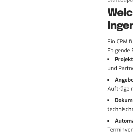
Welc
Inge
Ein CRM f
Folgende 
Projek
und Partne
Angebo
Aufträge 
Dokume
technisch
Automa
Terminver