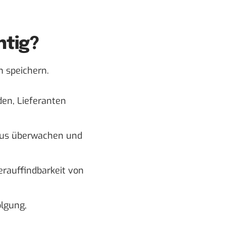
htig?
n speichern.
en, Lieferanten
tus überwachen und
rauffindbarkeit von
lgung,