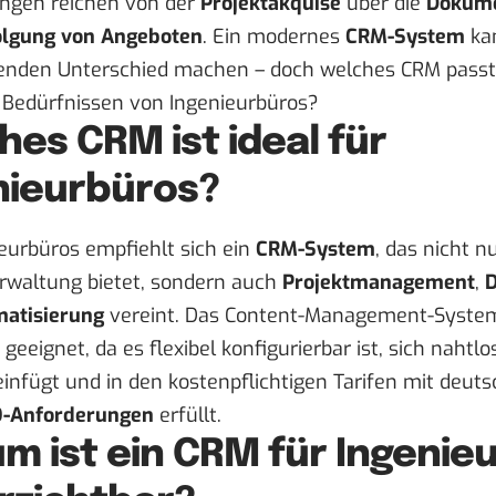
ngen reichen von der
Projektakquise
über die
Dokume
olgung von Angeboten
. Ein modernes
CRM-System
kan
enden Unterschied machen – doch welches CRM passt 
n Bedürfnissen von Ingenieurbüros?
hes CRM ist ideal für
nieurbüros?
eurbüros empfiehlt sich ein
CRM-System
, das nicht n
rwaltung bietet, sondern auch
Projektmanagement
,
atisierung
vereint. Das Content-Management-Syst
geeignet, da es flexibel konfigurierbar ist, sich nahtl
infügt und in den kostenpflichtigen Tarifen mit deut
-Anforderungen
erfüllt.
m ist ein CRM für Ingenie