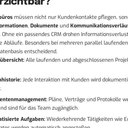
rzichtbar?
büros
müssen nicht nur Kundenkontakte pflegen, son
formationen
,
Dokumente
und
Kommunikationsverläu
. Ohne ein passendes CRM drohen Informationsverlust
te Abläufe. Besonders bei mehreren parallel laufenden 
Datenbasis entscheidend.
übersicht:
Alle laufenden und abgeschlossenen Projekt
historie:
Jede Interaktion mit Kunden wird dokumentie
.
entenmanagement:
Pläne, Verträge und Protokolle w
und sind für das Team zugänglich.
tisierte Aufgaben:
Wiederkehrende Tätigkeiten wie E
ates werden automatisch angestoßen.