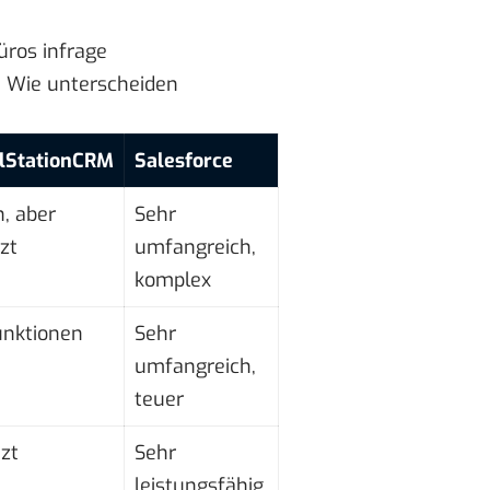
üros infrage
. Wie unterscheiden
lStationCRM
Salesforce
h, aber
Sehr
zt
umfangreich,
komplex
unktionen
Sehr
umfangreich,
teuer
zt
Sehr
leistungsfähig,