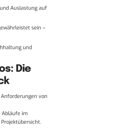
 und Auslastung auf
währleistet sein –
chhaltung und
s: Die
ck
ie Anforderungen von
e Abläufe im
Projektübersicht.