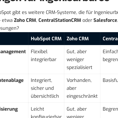
Spot gibt es weitere CRM-Systeme, die für Ingenieurb
 etwa
Zoho CRM
,
CentralStationCRM
oder
Salesforce
Lösungen?
HubSpot CRM
Zoho CRM
Centra
management
Flexibel
Gut, aber
Einfac
integrierbar
weniger
begren
spezialisiert
tenablage
Integriert,
Vorhanden,
Basisf
sicher und
aber
übersichtlich
eingeschränkt
isierung
Leicht
Gut, aber
Begren
konfigurierbar
weniger