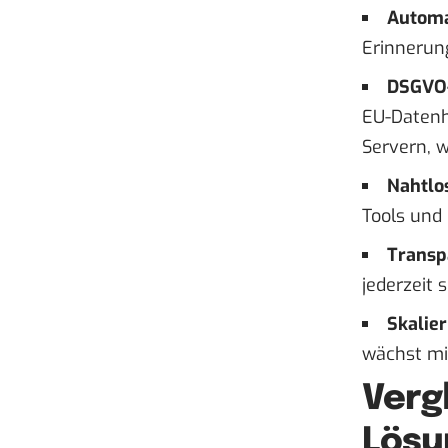
Automa
Erinnerun
DSGVO-
EU-Datenho
Servern, w
Nahtlos
Tools und
Transp
jederzeit 
Skalier
wächst mi
Verg
Lösu