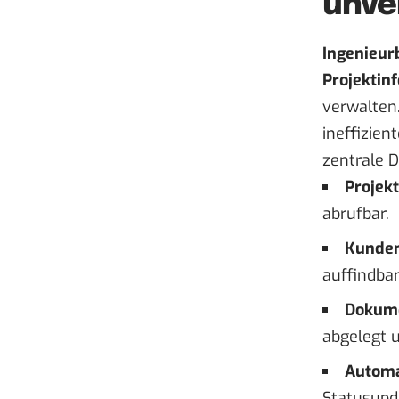
unve
Ingenieur
Projektin
verwalten
ineffizien
zentrale 
Projekt
abrufbar.
Kunden
auffindbar
Dokum
abgelegt 
Automa
Statusupd