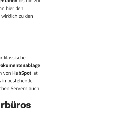
ntation
bis hin zur
n hier den
wirklich zu den
ur klassische
Dokumentenablage
em von
HubSpot
ist
os in bestehende
schen Servern auch
urbüros