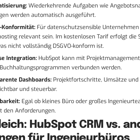
tisierung:
Wiederkehrende Aufgaben wie Angebotsna
gen werden automatisch ausgeführt.
Konformität:
Für datenschutzsensible Unternehmen 
sting relevant sein. Im kostenlosen Tarif erfolgt die
as nicht vollständig DSGVO-konform ist.
e Integration:
HubSpot kann mit Projektmanagement-
 Buchhaltungsprogrammen verbunden werden.
arente Dashboards:
Projektfortschritte, Umsätze und
sichtbar und steuerbar.
barkeit:
Egal ob kleines Büro oder großes Ingenieurt
t den Anforderungen.
leich: HubSpot CRM vs. an
ngen für Ingenieurbüros