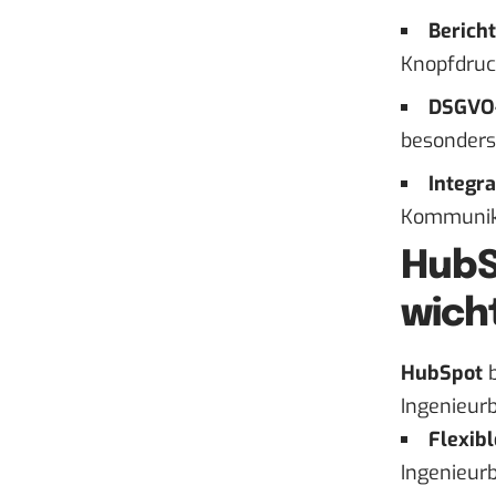
Berich
Knopfdruc
DSGVO-
besonders
Integra
Kommunika
HubS
wicht
HubSpot
b
Ingenieur
Flexib
Ingenieurb