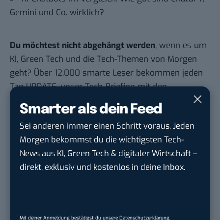
Gemini und Co. wirklich?
Du möchtest nicht abgehängt werden
, wenn es um
KI, Green Tech und die Tech-Themen von Morgen
geht? Über 12.000 smarte Leser bekommen jeden
Tag UPDATE, unser Tech-Briefing mit den
wichtigsten News des Tages – und sichern sich
Smarter als dein Feed
damit ihren Vorsprung.
Hier kannst du dich
Sei anderen immer einen Schritt voraus. Jeden
kostenlos anmelden.
Morgen bekommst du die wichtigsten Tech-
News aus KI, Green Tech & digitaler Wirtschaft –
STELLENANZEIGEN
direkt, exklusiv und kostenlos in deine Inbox.
Social Media Content Creator (m/w/d)
moveUP Media GmbH
in
Düsseldorf
Mit deiner Anmeldung bestätigst du unsere
Datenschutzerklärung
.