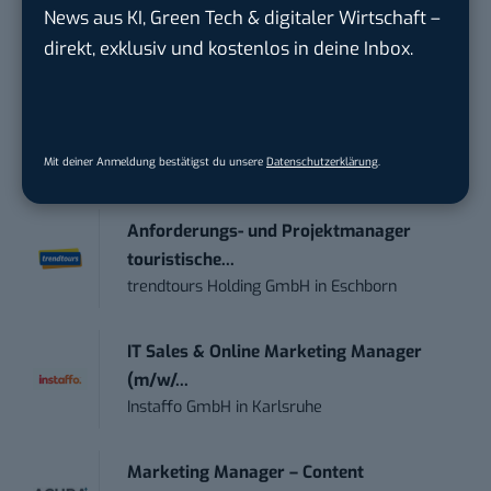
kostenlos anmelden.
News aus KI, Green Tech & digitaler Wirtschaft –
direkt, exklusiv und kostenlos in deine Inbox.
STELLENANZEIGEN
Social Media Content Creator (m/w/d)
Mit deiner Anmeldung bestätigst du unsere
Datenschutzerklärung
.
moveUP Media GmbH
in
Düsseldorf
Anforderungs- und Projektmanager
touristische...
trendtours Holding GmbH
in
Eschborn
IT Sales & Online Marketing Manager
(m/w/...
Instaffo GmbH
in
Karlsruhe
Marketing Manager – Content