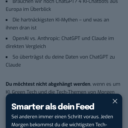
Brauchen wir noch ChatGPT? 4 KI-Chatbots aus
Europa im Überblick
Die hartnäckigsten KI-Mythen – und was an
ihnen dran ist
OpenAI vs. Anthropic: ChatGPT und Claude im
direkten Vergleich
So überträgst du deine Daten von ChatGPT zu
Claude
Du möchtest nicht abgehängt werden
, wenn es um
KI, Green Tech und die Tech-Themen von Morgen
geht? Über 12.000 smarte Leser bekommen jeden
Smarter als dein Feed
Tag UPDATE, unser Tech-Briefing mit den
wichtigsten News des Tages – und sichern sich
Sei anderen immer einen Schritt voraus. Jeden
damit ihren Vorsprung.
Hier kannst du dich
Morgen bekommst du die wichtigsten Tech-