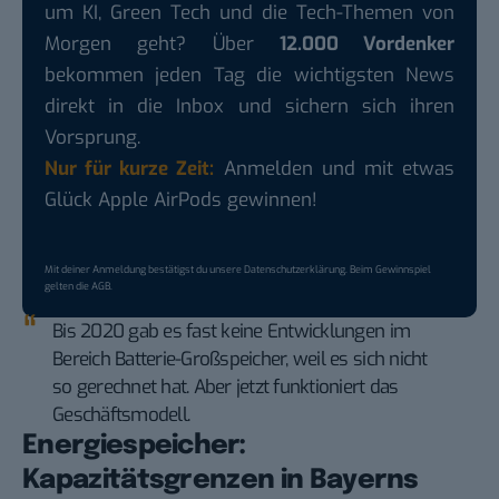
um KI, Green Tech und die Tech-Themen von
Morgen geht? Über
12.000 Vordenker
bekommen jeden Tag die wichtigsten News
direkt in die Inbox und sichern sich ihren
Vorsprung.
Nur für kurze Zeit:
Anmelden und mit etwas
Glück Apple AirPods gewinnen!
Mit deiner Anmeldung bestätigst du unsere
Datenschutzerklärung
. Beim Gewinnspiel
gelten die
AGB
.
Bis 2020 gab es fast keine Entwicklungen im
Bereich Batterie-Großspeicher, weil es sich nicht
so gerechnet hat. Aber jetzt funktioniert das
Geschäftsmodell.
Energiespeicher:
Kapazitätsgrenzen in Bayerns