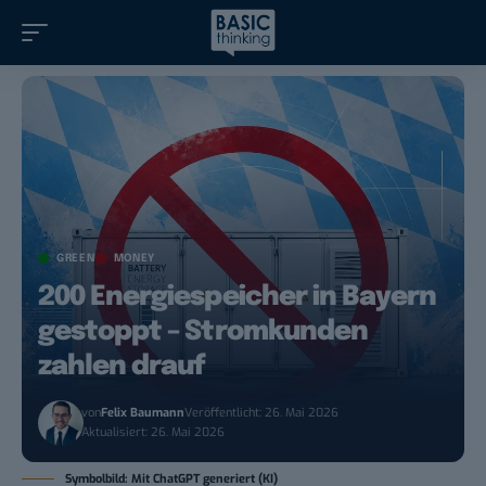
GREEN
MONEY
200 Energiespeicher in Bayern
gestoppt – Stromkunden
zahlen drauf
von
Felix Baumann
Veröffentlicht: 26. Mai 2026
Aktualisiert: 26. Mai 2026
Symbolbild: Mit ChatGPT generiert (KI)