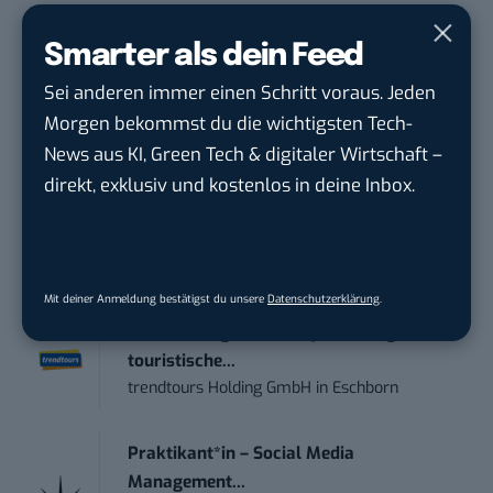
Du möchtest nicht abgehängt werden
, wenn es um
Smarter als dein Feed
KI, Green Tech und die Tech-Themen von Morgen
geht? Über 12.000 smarte Leser bekommen jeden
Sei anderen immer einen Schritt voraus. Jeden
Tag UPDATE, unser Tech-Briefing mit den
Morgen bekommst du die wichtigsten Tech-
wichtigsten News des Tages – und sichern sich
News aus KI, Green Tech & digitaler Wirtschaft –
damit ihren Vorsprung.
Hier kannst du dich
direkt, exklusiv und kostenlos in deine Inbox.
kostenlos anmelden.
STELLENANZEIGEN
Mit deiner Anmeldung bestätigst du unsere
Datenschutzerklärung
.
Anforderungs- und Projektmanager
touristische...
trendtours Holding GmbH
in
Eschborn
Praktikant*in – Social Media
Management...