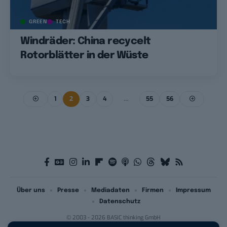
GREEN
TECH
Windräder: China recycelt
Rotorblätter in der Wüste
1
2
3
4
…
55
56
Über uns
Presse
Mediadaten
Firmen
Impressum
Datenschutz
© 2003 - 2026 BASIC thinking GmbH