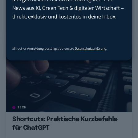
ENTERTAIN
News aus KI, Green Tech & digitaler Wirtschaft –
Neu auf Netflix: Diese Serien und
direkt, exklusiv und kostenlos in deine Inbox.
Filme erscheinen im Dezember 2025
Mit deiner Anmeldung bestätigst du unsere
Datenschutzerklärung
.
TECH
Shortcuts: Praktische Kurzbefehle
für ChatGPT