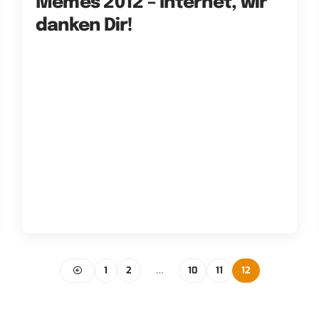
Memes 2012 – Internet, wir
danken Dir!
1
2
…
10
11
12