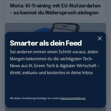
Meta: KI-Training mit EU-Nutzerdaten
– so kannst du Widerspruch einlegen
Smarter als dein Feed
Sei anderen immer einen Schritt voraus. Jeden
Morgen bekommst du die wichtigsten Tech-
News aus KI, Green Tech & digitaler Wirtschaft –
direkt, exklusiv und kostenlos in deine Inbox.
SOCIAL
Kann man Meta AI bei WhatsApp
deaktivieren? Diese Optionen hast du
Mit deiner Anmeldung bestätigst du unsere
Datenschutzerklärung
.