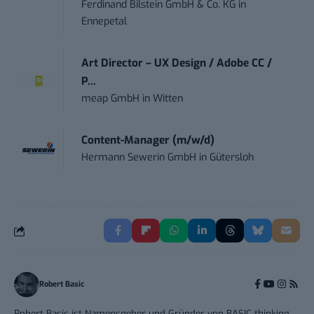
Ferdinand Bilstein GmbH & Co. KG
in
Ennepetal
Art Director – UX Design / Adobe CC /
P...
meap GmbH
in
Witten
Content-Manager (m/w/d)
Hermann Sewerin GmbH
in
Gütersloh
Robert Basic
Robert Basic ist Namensgeber und Gründer von BASIC thinking