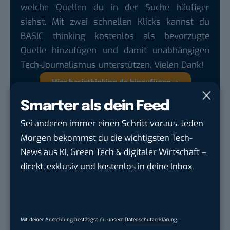
welche Quellen du in der Suche häufiger
siehst. Mit zwei schnellen Klicks kannst du
BASIC thinking kostenlos als bevorzugte
Quelle hinzufügen und damit unabhängigen
Tech-Journalismus unterstützen. Vielen Dank!
Hier basicthinking.de hinzufügen
Smarter als dein Feed
Weitere RSS Programme?
Sei anderen immer einen Schritt voraus. Jeden
Feedreader
>>
Morgen bekommst du die wichtigsten Tech-
Newz Crawler
>>
News aus KI, Green Tech & digitaler Wirtschaft –
Newsgator
(enge Kopplung mit Outlook)
>>
direkt, exklusiv und kostenlos in deine Inbox.
Feed Daemon
>>
NetNewsWire
>>
SharpReader
>>
AmphetaDesk
>>
Mit deiner Anmeldung bestätigst du unsere
Datenschutzerklärung
.
FeedOwl
>>