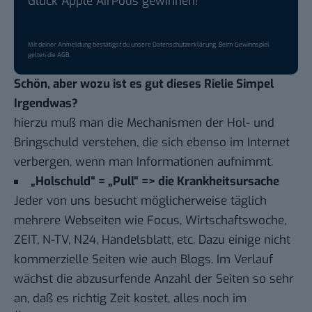
Glück Apple AirPods gewinnen!
Mit deiner Anmeldung bestätigst du unsere
Datenschutzerklärung
. Beim Gewinnspiel
gelten die
AGB
.
Schön, aber wozu ist es gut dieses Rielie Simpel
Irgendwas?
hierzu muß man die Mechanismen der Hol- und
Bringschuld verstehen, die sich ebenso im Internet
verbergen, wenn man Informationen aufnimmt.
„Holschuld“ = „Pull“ => die Krankheitsursache
Jeder von uns besucht möglicherweise täglich
mehrere Webseiten wie Focus, Wirtschaftswoche,
ZEIT, N-TV, N24, Handelsblatt, etc. Dazu einige nicht
kommerzielle Seiten wie auch Blogs. Im Verlauf
wächst die abzusurfende Anzahl der Seiten so sehr
an, daß es richtig Zeit kostet, alles noch im