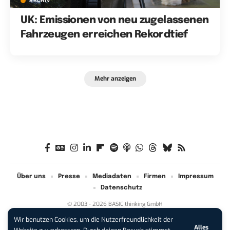
ARCHIV
UK: Emissionen von neu zugelassenen
Fahrzeugen erreichen Rekordtief
Mehr anzeigen
Über uns
Presse
Mediadaten
Firmen
Impressum
Datenschutz
© 2003 - 2026 BASIC thinking GmbH
Wir benutzen Cookies, um die Nutzerfreundlichkeit der
Alles
iPhone 17 Pro sichern:
Für 1 € +