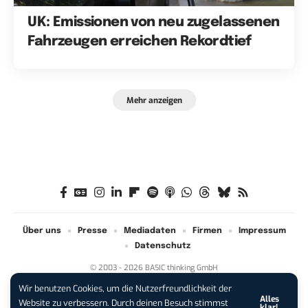
UK: Emissionen von neu zugelassenen
Fahrzeugen erreichen Rekordtief
Mehr anzeigen
Über uns
Presse
Mediadaten
Firmen
Impressum
Datenschutz
© 2003 - 2026 BASIC thinking GmbH
Wir benutzen Cookies, um die Nutzerfreundlichkeit der
Alles
iPhone 17 Pro sichern:
Für 1 € +
Website zu verbessern. Durch deinen Besuch stimmst
klar!