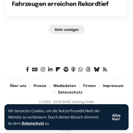
Fahrzeugen erreichen Rekordtief
Mehr anzeigen
Über uns
Presse
Mediadaten
Firmen
Impressum
Datenschutz
© 2003 - 2026 BASIC thinking GmbH
Wir benutzen Cookies, um die Nutzerfreundlichkeit der
Alles
iPhone 17 Pro sichern:
Für 1 € +
Website zu verbessern. Durch deinen Besuch stimmst
klar!
200 € Hardware-Bonus!
du dem
Datenschutz
zu.
Anzeige