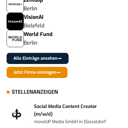
Zenloop
Berlin
VisionAI
Bielefeld
World Fund
Berlin
Alle Einträge ansehen
Jetzt Firma eintragen
STELLENANZEIGEN
Social Media Content Creator
(m/w/d)
moveUP Media GmbH
in
Düsseldorf