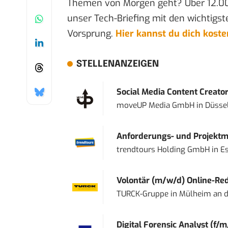
Themen von Morgen geht? Über 12.0
unser Tech-Briefing mit den wichtigst
Vorsprung.
Hier kannst du dich kost
STELLENANZEIGEN
Social Media Content Creato
moveUP Media GmbH
in
Düsse
Anforderungs- und Projektma
trendtours Holding GmbH
in
E
Volontär (m/w/d) Online-Reda
TURCK-Gruppe
in
Mülheim an d
Digital Forensic Analyst (f/m