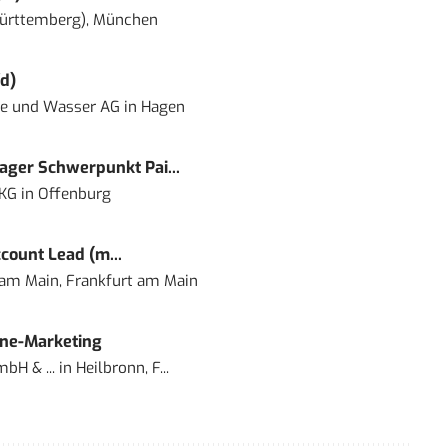
ürttemberg), München
d)
ie und Wasser AG
in
Hagen
ger Schwerpunkt Pai...
 KG
in
Offenburg
count Lead (m...
 am Main, Frankfurt am Main
ine-Marketing
bH & ...
in
Heilbronn, F...