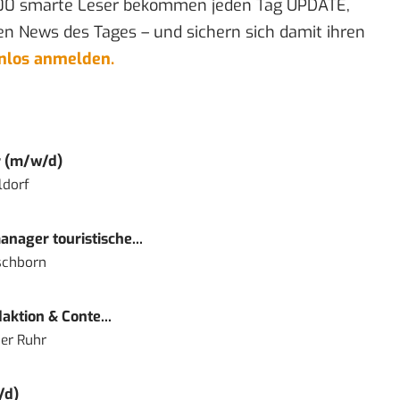
00 smarte Leser bekommen jeden Tag UPDATE,
en News des Tages – und sichern sich damit ihren
enlos anmelden.
r (m/w/d)
ldorf
nager touristische...
schborn
ktion & Conte...
er Ruhr
/d)