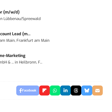
or (m/w/d)
in
Lübbenau/Spreewald
count Lead (m...
 am Main, Frankfurt am Main
ine-Marketing
bH & ...
in
Heilbronn, F...
Facebook