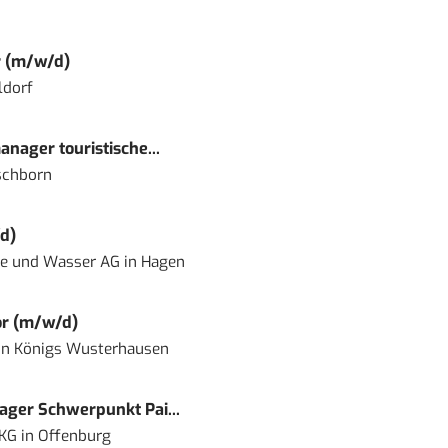
r (m/w/d)
ldorf
nager touristische...
schborn
d)
ie und Wasser AG
in
Hagen
or (m/w/d)
in
Königs Wusterhausen
ger Schwerpunkt Pai...
 KG
in
Offenburg