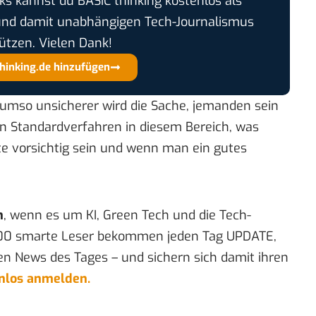
cks kannst du BASIC thinking kostenlos als
und damit unabhängigen Tech-Journalismus
ützen. Vielen Dank!
thinking.de hinzufügen
 umso unsicherer wird die Sache, jemanden sein
in Standardverfahren in diesem Bereich, was
e vorsichtig sein und wenn man ein gutes
n
, wenn es um KI, Green Tech und die Tech-
00 smarte Leser bekommen jeden Tag UPDATE,
en News des Tages – und sichern sich damit ihren
enlos anmelden.