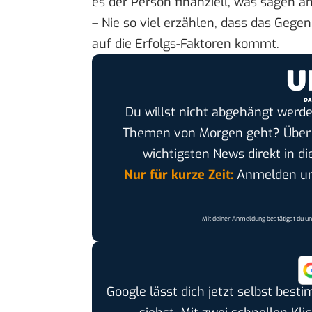
es der Person finanziell, was sagen an
– Nie so viel erzählen, dass das Geg
auf die Erfolgs-Faktoren kommt.
Du willst nicht abgehängt werde
Themen von Morgen geht? Übe
wichtigsten News direkt in di
Nur für kurze Zeit:
Anmelden und
Mit deiner Anmeldung bestätigst du u
Google lässt dich jetzt selbst bes