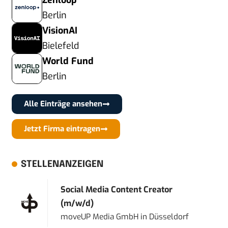
Zenloop
Berlin
VisionAI
Bielefeld
World Fund
Berlin
Alle Einträge ansehen
Jetzt Firma eintragen
STELLENANZEIGEN
Social Media Content Creator
(m/w/d)
moveUP Media GmbH
in
Düsseldorf