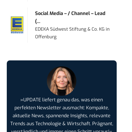
Social Media – / Channel – Lead
(...
EDEKA Südwest Stiftung & Co. KG
in
Offenburg
»UPDATE liefert genau das, was einen
perfekten Newsletter ausmacht: Kompakte,
aktuelle News, spannende Insights, relevante
Trends aus Technologie & Wirtschaft. Prägnant,
verständlich und immer einen Schritt voraus!«