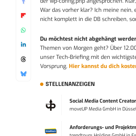
der wp-config.php angesprochen. Klar,
War das vorher klar? Ich meine nein, 
nicht komplett in die DB schreiben, so
Du möchtest nicht abgehängt werde
Themen von Morgen geht? Über 12.0
unser Tech-Briefing mit den wichtigst
Vorsprung.
Hier kannst du dich kost
STELLENANZEIGEN
Social Media Content Creato
moveUP Media GmbH
in
Düsse
Anforderungs- und Projektma
trendtours Holding GmbH
in
E