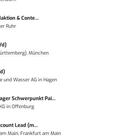
ktion & Conte...
er Ruhr
/d)
ürttemberg), München
d)
ie und Wasser AG
in
Hagen
ger Schwerpunkt Pai...
 KG
in
Offenburg
count Lead (m...
 am Main, Frankfurt am Main