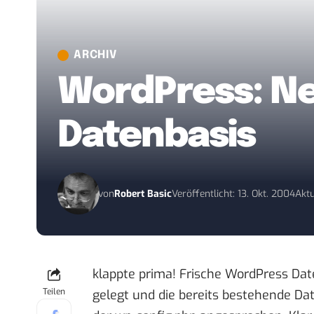
ARCHIV
WordPress: Ne
Datenbasis
von
Robert Basic
Veröffentlicht: 13. Okt. 2004
Aktu
klappte prima! Frische WordPress Dat
Teilen
gelegt und die bereits bestehende D