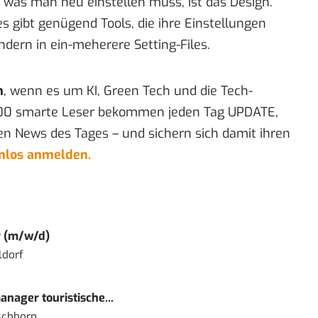
 was man neu einstellen muss, ist das Design.
es gibt genügend Tools, die ihre Einstellungen
ndern in ein-meherere Setting-Files.
n
, wenn es um KI, Green Tech und die Tech-
00 smarte Leser bekommen jeden Tag UPDATE,
en News des Tages – und sichern sich damit ihren
enlos anmelden.
r (m/w/d)
ldorf
nager touristische...
schborn