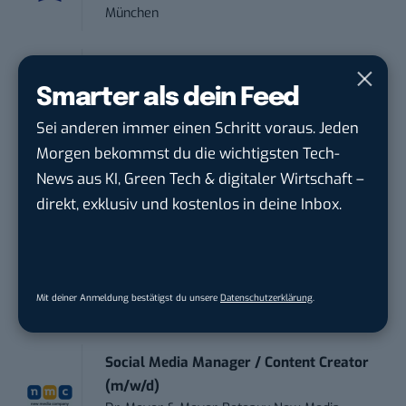
München
Content Manager Agrar (m/w/d)
befristet aufgr...
Smarter als dein Feed
Josera Erbacher Service GmbH & Co...
in
Sei anderen immer einen Schritt voraus. Jeden
Remote / Mob...
Morgen bekommst du die wichtigsten Tech-
News aus KI, Green Tech & digitaler Wirtschaft –
Social Media Manager (m/w/d)
direkt, exklusiv und kostenlos in deine Inbox.
BANNERKÖNIG GmbH
in
Gelsenkirchen
Referent (m/w/d) Technik & Netzwerke
DVGW Deutscher Verein des Gas- und
Mit deiner Anmeldung bestätigst du unsere
Datenschutzerklärung
.
Wasserfac...
in
Bonn
Social Media Manager / Content Creator
(m/w/d)