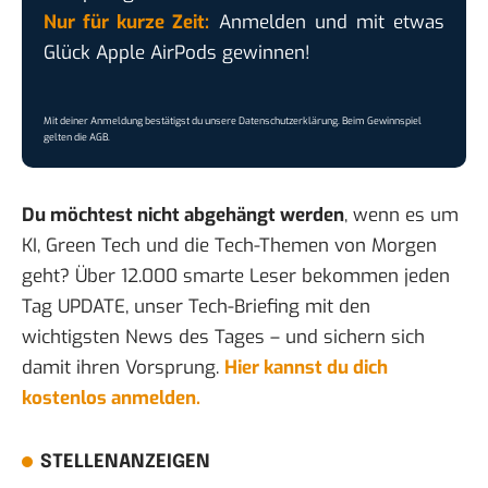
Nur für kurze Zeit:
Anmelden und mit etwas
Glück Apple AirPods gewinnen!
Mit deiner Anmeldung bestätigst du unsere
Datenschutzerklärung
. Beim Gewinnspiel
gelten die
AGB
.
Du möchtest nicht abgehängt werden
, wenn es um
KI, Green Tech und die Tech-Themen von Morgen
geht? Über 12.000 smarte Leser bekommen jeden
Tag UPDATE, unser Tech-Briefing mit den
wichtigsten News des Tages – und sichern sich
damit ihren Vorsprung.
Hier kannst du dich
kostenlos anmelden.
STELLENANZEIGEN