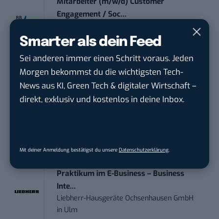
Mitarbeiter (m/w/d) Customer
Engagement / Soc...
BBBank eG
in
Berlin, Frankfurt am Main,
Karlsruhe
Smarter als dein Feed
Sei anderen immer einen Schritt voraus. Jeden
Senior ASIC Digital Lead – ATPG & M...
Morgen bekommst du die wichtigsten Tech-
Bosch Gruppe
in
Reutlingen
News aus KI, Green Tech & digitaler Wirtschaft –
direkt, exklusiv und kostenlos in deine Inbox.
Volontärin / Volontär für
Kommunikation mit d...
DIHK | Deutsche Industrie- und
Handelskammer
in
Berlin
Mit deiner Anmeldung bestätigst du unsere
Datenschutzerklärung
.
Praktikum im E-Business – Business
Inte...
Liebherr-Hausgeräte Ochsenhausen GmbH
in
Ulm