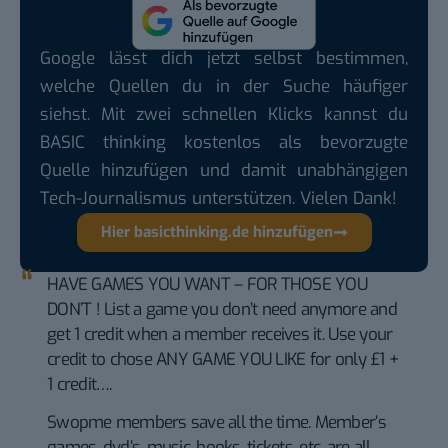
Google lässt dich jetzt selbst bestimmen,
welche Quellen du in der Suche häufiger
siehst. Mit zwei schnellen Klicks kannst du
BASIC thinking kostenlos als bevorzugte
Quelle hinzufügen und damit unabhängigen
Tech-Journalismus unterstützen. Vielen Dank!
Hier basicthinking.de hinzufügen
HAVE GAMES YOU WANT – FOR THOSE YOU
DON’T ! List a game you don’t need anymore and
get 1 credit when a member receives it. Use your
credit to chose ANY GAME YOU LIKE for only £1 +
1 credit….
Swopme members save all the time. Member’s
games, dvd’s, music, books, tickets, etc. are all