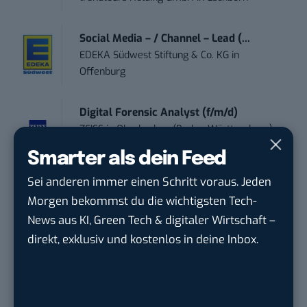
Social Media – / Channel – Lead (...
EDEKA Südwest Stiftung & Co. KG
in
Offenburg
Digital Forensic Analyst (f/m/d)
ZEISS
in
Oberkochen (Baden-Württemberg),
München
Smarter als dein Feed
Sei anderen immer einen Schritt voraus. Jeden
Social Media Manager (w/m/d)
Morgen bekommst du die wichtigsten Tech-
ENERVIE - Südwestfalen Energie und Wasser
News aus KI, Green Tech & digitaler Wirtschaft –
AG
in
Hagen
direkt, exklusiv und kostenlos in deine Inbox.
Performance Marketing Manager
Schwerpunkt Pai...
EDEKA Südwest Stiftung & Co. KG
in