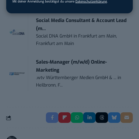
Offenburg
Mit deiner Anmeldung bestätigst du unsere
Datenschutzerklärung
.
Social Media Consultant & Account Lead
(m...
Social DNA GmbH
in
Frankfurt am Main,
Frankfurt am Main
Sales-Manager (m/w/d) Online-
Marketing
.wtv Württemberger Medien GmbH & ...
in
Heilbronn, F...