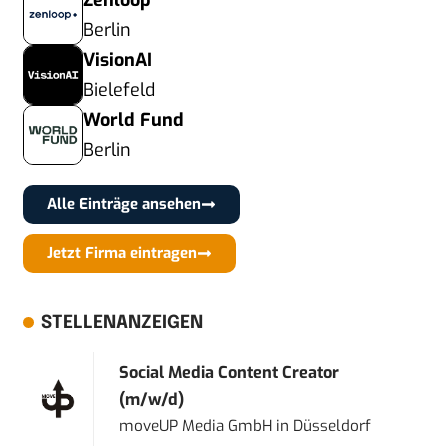
Zenloop
Berlin
VisionAI
Bielefeld
World Fund
Berlin
Alle Einträge ansehen
Jetzt Firma eintragen
STELLENANZEIGEN
Social Media Content Creator
(m/w/d)
moveUP Media GmbH
in
Düsseldorf