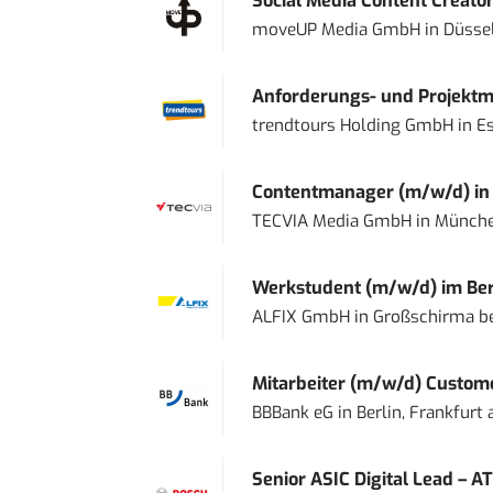
Social Media Content Creato
moveUP Media GmbH
in
Düsse
Anforderungs- und Projektma
trendtours Holding GmbH
in
E
Contentmanager (m/w/d) in T
TECVIA Media GmbH
in
Münch
Werkstudent (m/w/d) im Ber
ALFIX GmbH
in
Großschirma be
Mitarbeiter (m/w/d) Custome
BBBank eG
in
Berlin, Frankfurt
Senior ASIC Digital Lead – AT