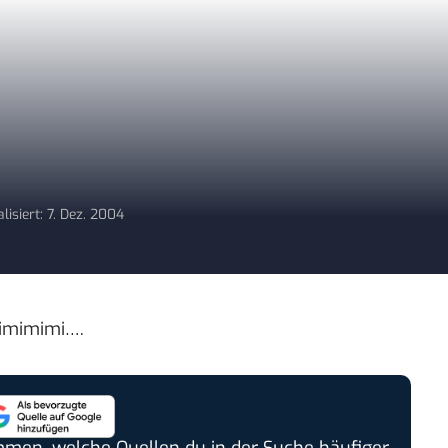
lisiert: 7. Dez. 2004
mimimimi….
timmen, welche Quellen du in der Suche häufiger