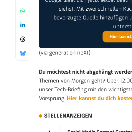
siehst. Mit zwei schnellen Kli
bevorzugte Quelle hinzufügen 
unterst
Hier basic
(via
generation neXt
)
Du möchtest nicht abgehängt werde
Themen von Morgen geht? Über 12.0
unser Tech-Briefing mit den wichtigst
Vorsprung.
Hier kannst du dich kost
STELLENANZEIGEN