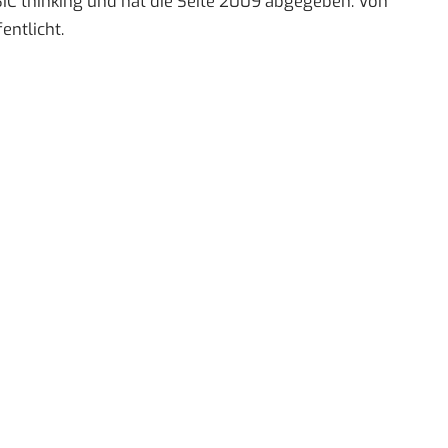
IC thinking und hat die Seite 2009 abgegeben. Von
entlicht.