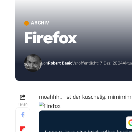
ARCHIV
Firefox
von
Robert Basic
Veröffentlicht: 7. Dez. 2004
Aktua
moahhh… ist der kuschelig, mimimi
Teilen
Google lässt dich jetzt selbst bes