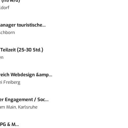
r (m/w/d)
ldorf
nager touristische...
schborn
eilzeit (25-30 Std.)
en
eich Webdesign &amp...
i Freiberg
r Engagement / Soc...
 am Main, Karlsruhe
PG & M...