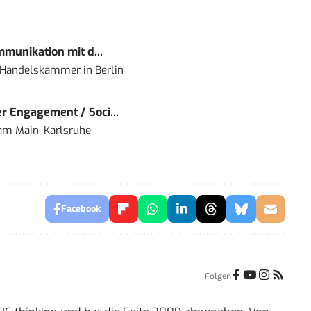
mmunikation mit d...
nd Handelskammer
in
Berlin
r Engagement / Soci...
 am Main, Karlsruhe
Facebook
Folgen