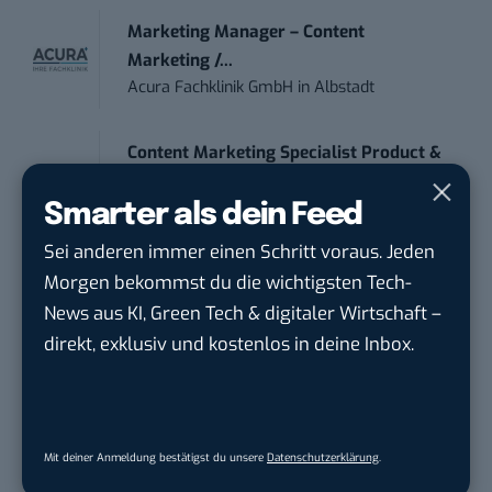
Marketing Manager – Content
Marketing /...
Acura Fachklinik GmbH
in
Albstadt
Content Marketing Specialist Product &
Te...
Ferdinand Bilstein GmbH & Co. KG
in
Smarter als dein Feed
Ennepetal
Sei anderen immer einen Schritt voraus. Jeden
Morgen bekommst du die wichtigsten Tech-
IT Sales & Online Marketing Manager
News aus KI, Green Tech & digitaler Wirtschaft –
(m/w/...
direkt, exklusiv und kostenlos in deine Inbox.
Instaffo GmbH
in
Karlsruhe
Endpoint Security Engineer – OT (f/m/x)
ZEISS
in
Oberkochen (Baden-Württemberg),
Mit deiner Anmeldung bestätigst du unsere
Datenschutzerklärung
.
München