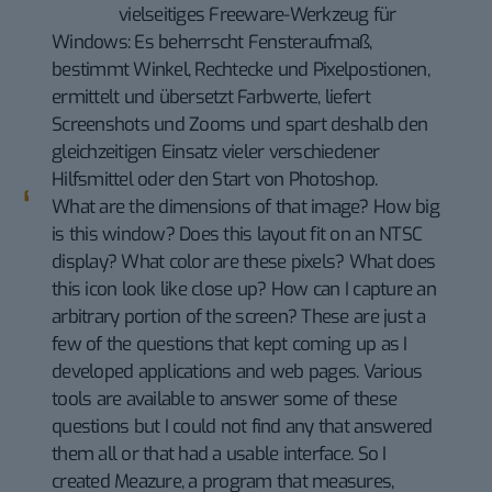
vielseitiges Freeware-Werkzeug für
Windows: Es beherrscht Fensteraufmaß,
bestimmt Winkel, Rechtecke und Pixelpostionen,
ermittelt und übersetzt Farbwerte, liefert
Screenshots und Zooms und spart deshalb den
gleichzeitigen Einsatz vieler verschiedener
Hilfsmittel oder den Start von Photoshop.
What are the dimensions of that image? How big
is this window? Does this layout fit on an NTSC
display? What color are these pixels? What does
this icon look like close up? How can I capture an
arbitrary portion of the screen? These are just a
few of the questions that kept coming up as I
developed applications and web pages. Various
tools are available to answer some of these
questions but I could not find any that answered
them all or that had a usable interface. So I
created Meazure, a program that measures,