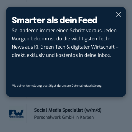
Social Media Manager (m/w/d)
Smarter als dein Feed
BANNERKÖNIG GmbH
in
Gelsenkirchen
Sei anderen immer einen Schritt voraus. Jeden
Morgen bekommst du die wichtigsten Tech-
Referent (m/w/d) Technik & Netzwerke
DVGW Deutscher Verein des Gas- und
News aus KI, Green Tech & digitaler Wirtschaft –
Wasserfac...
in
Bonn
direkt, exklusiv und kostenlos in deine Inbox.
Social Media Manager / Content Creator
(m/w/d)
Dr. Meyer & Meyer-Peteaux New Media
Mit deiner Anmeldung bestätigst du unsere
Datenschutzerklärung
.
Compa...
in
Rastede
Social Media Specialist (w/m/d)
Personalwerk GmbH
in
Karben