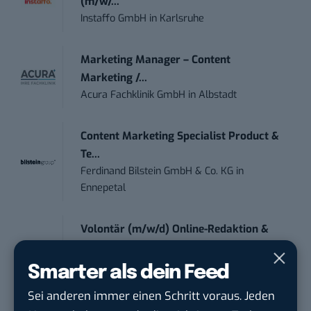
(m/w/...
Instaffo GmbH
in
Karlsruhe
Marketing Manager – Content
Marketing /...
Acura Fachklinik GmbH
in
Albstadt
Content Marketing Specialist Product &
Te...
Ferdinand Bilstein GmbH & Co. KG
in
Ennepetal
Volontär (m/w/d) Online-Redaktion &
Conte...
TURCK-Gruppe
in
Mülheim an der Ruhr
Smarter als dein Feed
Sei anderen immer einen Schritt voraus. Jeden
Digital Forensic Analyst (f/m/d)