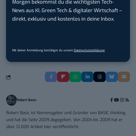
Morgen bekommst du die wichtigsten Tech-
ZEISS
in
Oberkochen (Baden-Württemberg),
News aus KI, Green Tech & digitaler Wirtschaft –
München
direkt, exklusiv und kostenlos in deine Inbox.
Social Media Manager (w/m/d)
ENERVIE - Südwestfalen Energie und Wasser
AG
in
Hagen
Mit deiner Anmeldung bestätigst du unsere
Datenschutzerklärung
.
Robert Basic
Robert Basic ist Namensgeber und Gründer von BASIC thinking
und hat die Seite 2009 abgegeben. Von 2004 bis 2009 hat er
über 12.000 Artikel hier veröffentlicht.