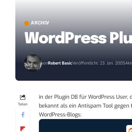
ARCHIV
WordPress Plu
von
Robert Basic
Veröffentlicht: 23. Jan. 2005
Akt
in der
Plugin DB für WordPress User
,
Teilen
bekannt als ein Antispam Tool gegen E
WordPress-Blogs: