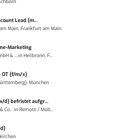
schborn
count Lead (m...
 am Main, Frankfurt am Main
ine-Marketing
bH & ...
in
Heilbronn, F...
– OT (f/m/x)
ürttemberg), München
) befristet aufgr...
 Co...
in
Remote / Mob...
d)
kirchen