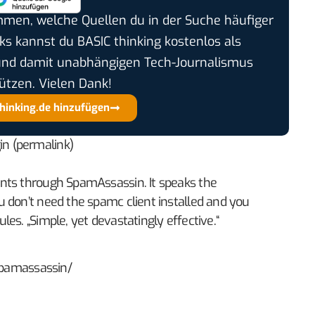
timmen, welche Quellen du in der Suche häufiger
cks kannst du BASIC thinking kostenlos als
und damit unabhängigen Tech-Journalismus
ützen. Vielen Dank!
thinking.de hinzufügen
n (permalink)
nts through SpamAssassin. It speaks the
 don’t need the spamc client installed and you
es. „Simple, yet devastatingly effective.“
-spamassassin/