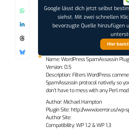
Google lässt dich jetzt selbst bes
siehst. Mit zwei schnellen Kli
bevorzugte Quelle hinzufügen 
unterst
Hier basic
Name: WordPress SpamAssassin Plugi
Version: 0.5
Description: Filters WordPress comme
SpamAssassin protocol natively so you
don’t have to mess with any Perl modul
Author: Michael Hampton
Plugin Site: http://www.ioerror.us/wp
Author Site:
Compatibility: WP 1.2 & WP 1.3