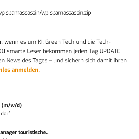
/wp-spamassassin/wp-spamassassin.zip
n
, wenn es um KI, Green Tech und die Tech-
00 smarte Leser bekommen jeden Tag UPDATE,
en News des Tages – und sichern sich damit ihren
enlos anmelden.
r (m/w/d)
ldorf
nager touristische...