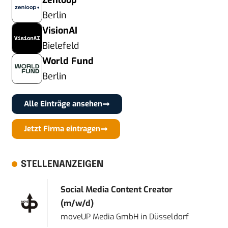
Zenloop
Berlin
VisionAI
Bielefeld
World Fund
Berlin
Alle Einträge ansehen
Jetzt Firma eintragen
STELLENANZEIGEN
Social Media Content Creator
(m/w/d)
moveUP Media GmbH
in
Düsseldorf