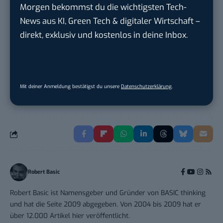
ZEISS
in
Oberkochen (Baden-Württemberg),
Morgen bekommst du die wichtigsten Tech-
München
News aus KI, Green Tech & digitaler Wirtschaft –
direkt, exklusiv und kostenlos in deine Inbox.
Content Manager Agrar (m/w/d)
befristet aufgr...
Josera Erbacher Service GmbH & Co...
in
Remote / Mob...
Mit deiner Anmeldung bestätigst du unsere
Datenschutzerklärung
.
Robert Basic
Robert Basic ist Namensgeber und Gründer von BASIC thinking
und hat die Seite 2009 abgegeben. Von 2004 bis 2009 hat er
über 12.000 Artikel hier veröffentlicht.