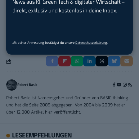
News aus KI, Green Tech & digitaler Wirtschaft –
Social Media Manager / Content Creator
direkt, exklusiv und kostenlos in deine Inbox.
(m/w/d)
Dr. Meyer & Meyer-Peteaux New Media
Compa...
in
Rastede
Mit deiner Anmeldung bestätigst du unsere
Datenschutzerklärung
.
Robert Basic
Robert Basic ist Namensgeber und Gründer von BASIC thinking
und hat die Seite 2009 abgegeben. Von 2004 bis 2009 hat er
über 12.000 Artikel hier veröffentlicht.
LESEEMPFEHLUNGEN