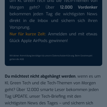
um KI, Green Tech und die Tech-Themen von
Morgen geht? Über
12.000 Vordenker
bekommen jeden Tag die wichtigsten News
direkt in die Inbox und sichern sich ihren
Vorsprung.
Nur für kurze Zeit:
Anmelden und mit etwas
Glück Apple AirPods gewinnen!
Mit deiner Anmeldung bestätigst du unsere
Datenschutzerklärung
. Beim Gewinnspiel
gelten die
AGB
.
Du möchtest nicht abgehängt werden
, wenn es um
KI, Green Tech und die Tech-Themen von Morgen
geht? Über 12.000 smarte Leser bekommen jeden
Tag UPDATE, unser Tech-Briefing mit den
wichtigsten News des Tages – und sichern sich