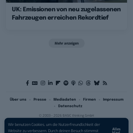
UK: Emissionen von neu zugelassenen
Fahrzeugen erreichen Rekordtief
Mehr anzeigen
Über uns
Presse
Mediadaten
Firmen
Impressum
Datenschutz
© 2003 - 2026 BASIC thinking GmbH
Wir benutzen Cookies, um die Nutzerfreundlichkeit der
Alles
iPhone 17 Pro sichern:
Für 1 € +
Website zu verbessern. Durch deinen Besuch stimmst
klar!