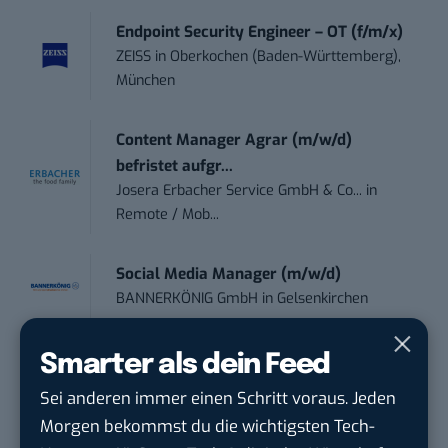
Endpoint Security Engineer – OT (f/m/x)
ZEISS
in
Oberkochen (Baden-Württemberg),
München
Content Manager Agrar (m/w/d)
befristet aufgr...
Josera Erbacher Service GmbH & Co...
in
Remote / Mob...
Social Media Manager (m/w/d)
BANNERKÖNIG GmbH
in
Gelsenkirchen
Referent (m/w/d) Technik & Netzwerke
Smarter als dein Feed
DVGW Deutscher Verein des Gas- und
Sei anderen immer einen Schritt voraus. Jeden
Wasserfac...
in
Bonn
Morgen bekommst du die wichtigsten Tech-