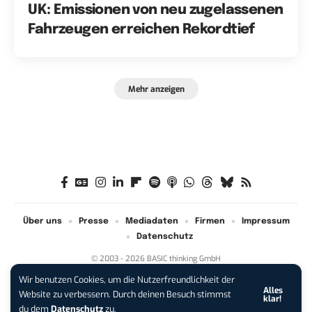
UK: Emissionen von neu zugelassenen
Fahrzeugen erreichen Rekordtief
Mehr anzeigen
Über uns
Presse
Mediadaten
Firmen
Impressum
Datenschutz
© 2003 - 2026 BASIC thinking GmbH
Wir benutzen Cookies, um die Nutzerfreundlichkeit der
Alles
iPhone 17 Pro sichern:
Für 1 € +
Website zu verbessern. Durch deinen Besuch stimmst
klar!
200 € Hardware-Bonus!
du dem
Datenschutz
zu.