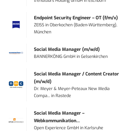
trendtours Holding GmbH
in
Eschborn
Endpoint Security Engineer – OT (f/m/x)
ZEISS
in
Oberkochen (Baden-Württemberg),
München
Social Media Manager (m/w/d)
BANNERKÖNIG GmbH
in
Gelsenkirchen
Social Media Manager / Content Creator
(m/w/d)
Dr. Meyer & Meyer-Peteaux New Media
Compa...
in
Rastede
Social Media Manager –
Webkommunikation...
Open Experience GmbH
in
Karlsruhe