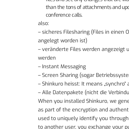
than the tons of attachments and upd
conference calls.
also:
– sicheres Filesharing (Files in einen 
angelegt worden ist)
– veränderte Files werden angezeigt u
werden
– Instant Messaging
– Screen Sharing (sogar Betriebssyst
– Shinkuro heisst: It means „synchro“ 
– Alle Datenpakete (nicht die Verbind
When you installed Shinkuro, we gener
as part of the encryption and authenti
used to uniquely identify you throug
to another user, you exchange your pub