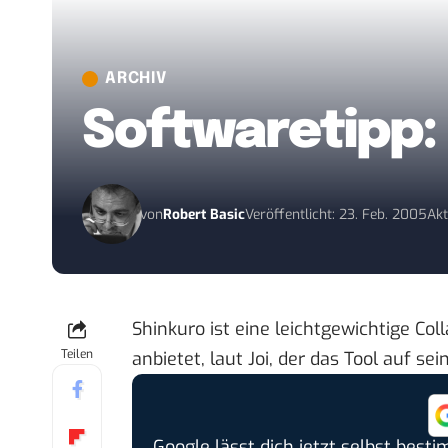
ARCHIV
Softwaretipp:
von
Robert Basic
Veröffentlicht: 23. Feb. 2005
Akt
Shinkuro
ist eine leichtgewichtige Co
Teilen
anbietet,
laut Joi
, der das Tool auf se
Google lässt dich jetzt selbst bes