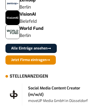
Zenloop
Berlin
VisionAI
Bielefeld
World Fund
Berlin
Alle Einträge ansehen
Jetzt Firma eintragen
STELLENANZEIGEN
Social Media Content Creator
(m/w/d)
moveUP Media GmbH
in
Düsseldorf