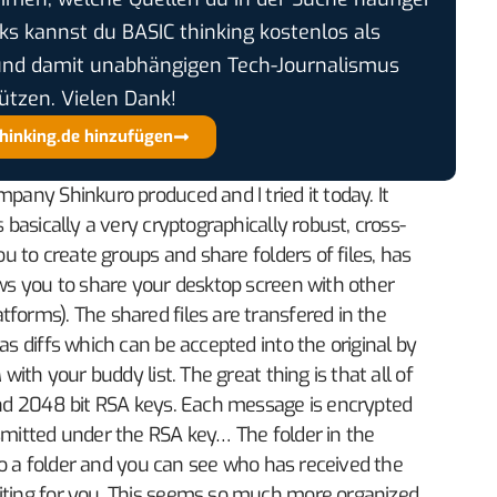
cks kannst du BASIC thinking kostenlos als
und damit unabhängigen Tech-Journalismus
ützen. Vielen Dank!
thinking.de hinzufügen
mpany Shinkuro produced and I tried it today. It
s basically a very cryptographically robust, cross-
you to create groups and share folders of files, has
ows you to share your desktop screen with other
forms). The shared files are transfered in the
as diffs which can be accepted into the original by
 with your buddy list. The great thing is that all of
 and 2048 bit RSA keys. Each message is encrypted
nsmitted under the RSA key… The folder in the
into a folder and you can see who has received the
aiting for you. This seems so much more organized