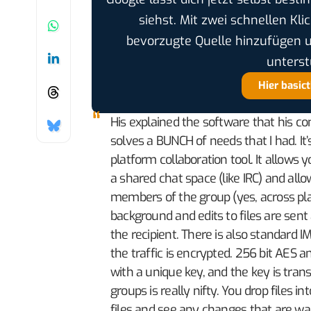
siehst. Mit zwei schnellen Kli
bevorzugte Quelle hinzufügen 
unterst
Hier basic
His explained the software that his co
solves a BUNCH of needs that I had. It’
platform collaboration tool. It allows 
a shared chat space (like IRC) and all
members of the group (yes, across plat
background and edits to files are sent 
the recipient. There is also standard IM
the traffic is encrypted. 256 bit AES
with a unique key, and the key is tra
groups is really nifty. You drop files 
files and see any changes that are w