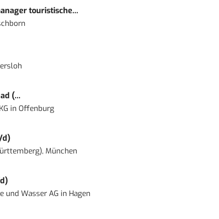
nager touristische...
schborn
ersloh
d (...
 KG
in
Offenburg
/d)
ürttemberg), München
d)
ie und Wasser AG
in
Hagen