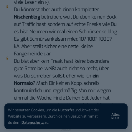
viele Leser ein :-).
Du könntest aber auch einen kompletten
Nischenblog
betreiben, weil Du eben keinen Bock
auf Traffic hast, sondern auf echte Freaks wie Du
es bist: Nehmen wir mal einen Schnürsenkelblog.
Es gibt Schnürsenkelsammler. 10? 100? 1000?
kA. Aber stellt sicher eine nette, kleine
Fangemeinde dar.
Du bist aber kein Freak, hast keine besonders
gute Schreibe, weißt auch nicht so recht, über
was Du schreiben sollst, eher wie ich
ein
Normalo
? Mach Dir keinen Kopp, schreib
kontinuierlich und regelmäßig. Von mir wegen
einmal die Woche. Finde Deinen Stil. Jeder hat
einen. Und kommentiere hier und da auf fremden
Wir benutzen Cookies, um die Nutzerfreundlichkeit der
Blogs bei Themen mit, die Dich interessieren. So
Alles
iPhone 17 Pro sichern:
Für 1 € +
Website zu verbessern. Durch deinen Besuch stimmst
klar!
langsam aber sicher wird Dein Blog peu á peu
200 € Hardware-Bonus!
du dem
Datenschutz
zu.
seine Leser bekommen. Keine Millionen und
Anzeige