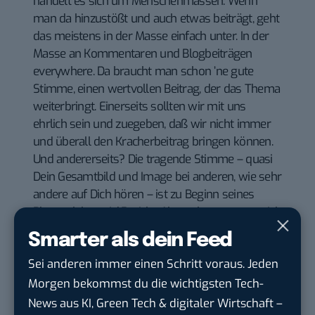
handelt es sich um Menschenmassen. Wenn
man da hinzustößt und auch etwas beiträgt, geht
das meistens in der Masse einfach unter. In der
Masse an Kommentaren und Blogbeiträgen
everywhere. Da braucht man schon ’ne gute
Stimme, einen wertvollen Beitrag, der das Thema
weiterbringt. Einerseits sollten wir mit uns
ehrlich sein und zuegeben, daß wir nicht immer
und überall den Kracherbeitrag bringen können.
Und andererseits? Die tragende Stimme – quasi
Dein Gesamtbild und Image bei anderen, wie sehr
andere auf Dich hören – ist zu Beginn seines
Bloggerlebens i.d.R. nicht. Also schnappt man sich
die kleinen Runden. Da fällt man viel eher auf.
Smarter als dein Feed
Denn die sich interessierenden Blogger werden
Sei anderen immer einen Schritt voraus. Jeden
möglicherweise dadurch viel einfacher auf Dich
aufmerksam. Wie? Haben wir schon verraten,
Morgen bekommst du die wichtigsten Tech-
doch zur Wiederholung: Indem Du einen
News aus KI, Green Tech & digitaler Wirtschaft –