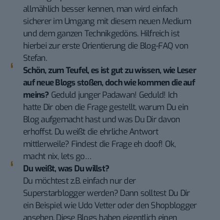
allmählich besser kennen, man wird einfach
sicherer im Umgang mit diesem neuen Medium
und dem ganzen Technikgedöns. Hilfreich ist
hierbei zur erste Orientierung die
Blog-FAQ von
Stefan
.
Schön, zum Teufel, es ist gut zu wissen, wie Leser
auf neue Blogs stoßen, doch wie kommen die auf
meins?
Geduld junger Padawan! Geduld! Ich
hatte Dir oben die Frage gestellt, warum Du ein
Blog aufgemacht hast und was Du Dir davon
erhoffst. Du weißt die ehrliche Antwort
mittlerweile? Findest die Frage eh doof! Ok,
macht nix, lets go…
Du weißt, was Du willst?
Du möchtest z.B. einfach nur der
Superstarblogger werden? Dann solltest Du Dir
ein Beispiel wie
Udo Vetter
oder den
Shopblogger
ansehen. Diese Blogs haben eigentlich einen