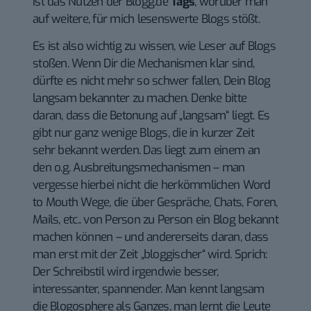
ist das Nutzen der Blogg.de
Tags
, worüber man
auf weitere, für mich lesenswerte Blogs stößt.
Es ist also wichtig zu wissen, wie Leser auf Blogs
stoßen. Wenn Dir die Mechanismen klar sind,
dürfte es nicht mehr so schwer fallen, Dein Blog
langsam bekannter zu machen. Denke bitte
daran, dass die Betonung auf „langsam“ liegt. Es
gibt nur ganz wenige Blogs, die in kurzer Zeit
sehr bekannt werden. Das liegt zum einem an
den o.g. Ausbreitungsmechanismen – man
vergesse hierbei nicht die herkömmlichen Word
to Mouth Wege, die über Gespräche, Chats, Foren,
Mails, etc.. von Person zu Person ein Blog bekannt
machen können – und andererseits daran, dass
man erst mit der Zeit „bloggischer“ wird. Sprich:
Der Schreibstil wird irgendwie besser,
interessanter, spannender. Man kennt langsam
die Blogosphere als Ganzes, man lernt die Leute