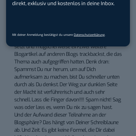
Kommentar in dem Blog des Gesprächseröffners
direkt, exklusiv und kostenlos in deine Inbox.
hinterlässt oder in Deinem Blog etwas dazu
schreibst (Blogstats wird Dich entdecken und
damit auf jeden Fall der Initiator) und/oder –
wenn Du schon einen eigenen Artikel schreibst –
Mit deiner Anmeldung bestätigst du unsere
Datenschutzerklärung
.
einen Trackback auf den Artikel des Initiators
setzt und möglicherweise ein-zwei weitere
Blogartikel auf anderen Blogs trackbackst, die das
Thema auch aufgegriffen hatten. Denk dran:
Spammst Du nur herum, um auf Dich
aufmerksam zu machen, bist Du schneller unten
durch als Du denkst. Der Weg zur dunklen Seite
der Macht ist verführerisch und auch sehr
schnell. Lass die Finger davon!!!! Spam nicht! Sag
was oder lass es, wenn Du nix zu sagen hast.
Und der Aufwand dieser Teilnahme an der
Blogsphäre? Das hängt von Deiner Schreiblaune
ab. Und Zeit. Es gibt keine Formel, die Dir dabei