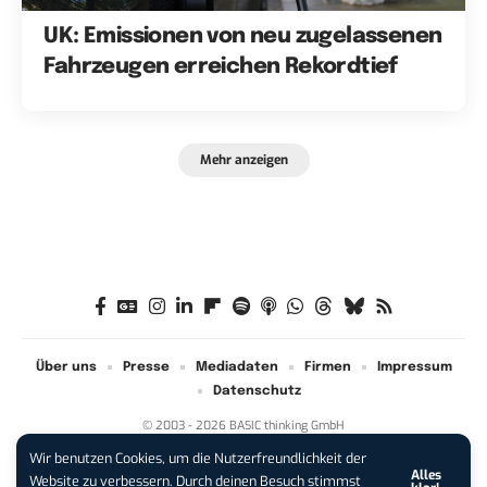
UK: Emissionen von neu zugelassenen
Fahrzeugen erreichen Rekordtief
Mehr anzeigen
Über uns
Presse
Mediadaten
Firmen
Impressum
Datenschutz
© 2003 - 2026 BASIC thinking GmbH
Wir benutzen Cookies, um die Nutzerfreundlichkeit der
Alles
iPhone 17 Pro sichern:
Für 1 € +
Website zu verbessern. Durch deinen Besuch stimmst