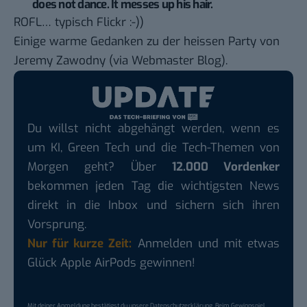
does not dance. It messes up his hair.
ROFL… typisch Flickr :-))
Einige warme Gedanken zu der heissen Party von
Jeremy Zawodny
(via
Webmaster Blog
).
Du willst nicht abgehängt werden, wenn es
um KI, Green Tech und die Tech-Themen von
Morgen geht? Über
12.000 Vordenker
bekommen jeden Tag die wichtigsten News
direkt in die Inbox und sichern sich ihren
Vorsprung.
Nur für kurze Zeit:
Anmelden und mit etwas
Glück Apple AirPods gewinnen!
Mit deiner Anmeldung bestätigst du unsere
Datenschutzerklärung
. Beim Gewinnspiel