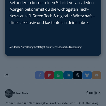
Sei anderen immer einen Schritt voraus. Jeden
PR & Social Media Coordinator (m/w/d)
Morgen bekommst du die wichtigsten Tech-
Tropical Island Holding GmbH
in
News aus KI, Green Tech & digitaler Wirtschaft –
Lübbenau/Spreewald
direkt, exklusiv und kostenlos in deine Inbox.
Social Media Consultant & Account Lead
(m...
Social DNA GmbH
in
Frankfurt am Main,
Mit deiner Anmeldung bestätigst du unsere
Datenschutzerklärung
.
Frankfurt am Main
Robert Basic
Robert Basic ist Namensgeber und Gründer von BASIC thinking