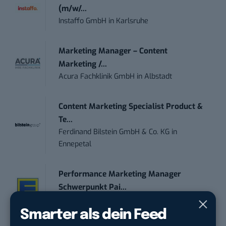
(m/w/...
Instaffo GmbH
in
Karlsruhe
Marketing Manager – Content
Marketing /...
Acura Fachklinik GmbH
in
Albstadt
Content Marketing Specialist Product &
Te...
Ferdinand Bilstein GmbH & Co. KG
in
Ennepetal
Performance Marketing Manager
Schwerpunkt Pai...
EDEKA Südwest Stiftung & Co. KG
in
Offenburg
Smarter als dein Feed