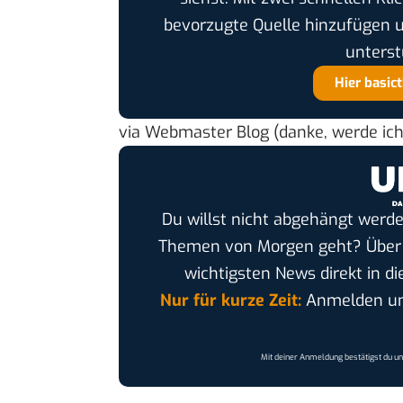
bevorzugte Quelle hinzufügen 
unterst
Hier basic
via
Webmaster Blog
(danke, werde ic
Du willst nicht abgehängt werde
Themen von Morgen geht? Übe
wichtigsten News direkt in di
Nur für kurze Zeit:
Anmelden und
Mit deiner Anmeldung bestätigst du u