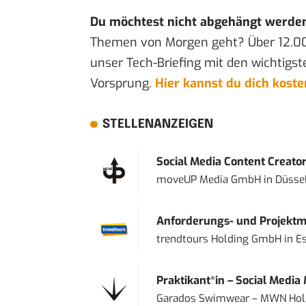
Du möchtest nicht abgehängt werde
Themen von Morgen geht? Über 12.0
unser Tech-Briefing mit den wichtigst
Vorsprung.
Hier kannst du dich kost
STELLENANZEIGEN
Social Media Content Creato
moveUP Media GmbH
in
Düsse
Anforderungs- und Projektma
trendtours Holding GmbH
in
E
Praktikant*in – Social Media
Garados Swimwear – MWN Ho