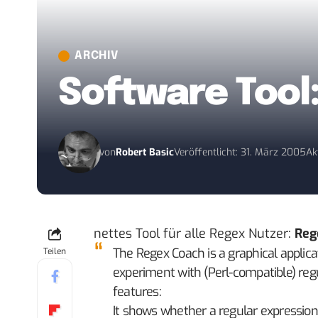
ARCHIV
Software Tool
von
Robert Basic
Veröffentlicht: 31. März 2005
Ak
nettes Tool für alle Regex Nutzer:
Reg
The Regex Coach is a graphical applic
Teilen
experiment with (Perl-compatible) regul
features:
It shows whether a regular expression 