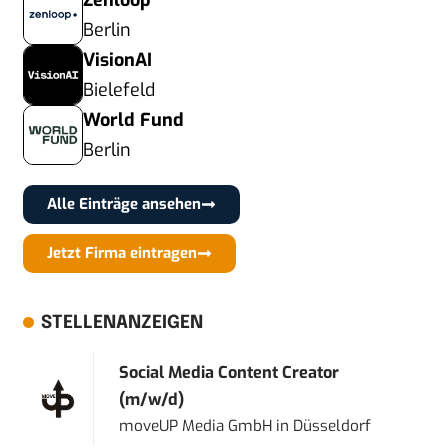
Zenloop
Berlin
VisionAI
Bielefeld
World Fund
Berlin
Alle Einträge ansehen
Jetzt Firma eintragen
STELLENANZEIGEN
Social Media Content Creator
(m/w/d)
moveUP Media GmbH
in
Düsseldorf