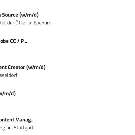
 Source (w/m/d)
ät der Öffe...
in
Bochum
obe CC / P...
tent Creator (w/m/d)
sseldorf
(w/m/d)
Content Manag...
rg bei Stuttgart