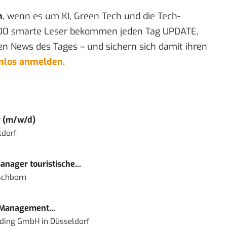
n
, wenn es um KI, Green Tech und die Tech-
00 smarte Leser bekommen jeden Tag UPDATE,
en News des Tages – und sichern sich damit ihren
enlos anmelden.
r (m/w/d)
ldorf
nager touristische...
schborn
 Management...
lding GmbH
in
Düsseldorf