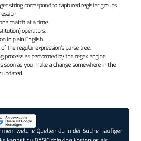
rget string correspond to captured register groups
ression.
g one match at a time.
bstitution) operators.
on in plain English.
of the regular expression’s parse tree.
ng process as performed by the regex engine.
e. as soon as you make a change somewhere in the
ly updated.
timmen, welche Quellen du in der Suche häufiger
cks kannst du BASIC thinking kostenlos als