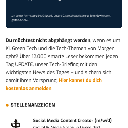
Mit deiner Anmeldung bestätigst du unsere
Datenschutzerklärung
. Beim Gewinnspiel
gelten die
AGB
.
Du möchtest nicht abgehängt werden
, wenn es um
KI, Green Tech und die Tech-Themen von Morgen
geht? Über 12.000 smarte Leser bekommen jeden
Tag UPDATE, unser Tech-Briefing mit den
wichtigsten News des Tages – und sichern sich
damit ihren Vorsprung.
Hier kannst du dich
kostenlos anmelden.
STELLENANZEIGEN
Social Media Content Creator (m/w/d)
moveUP Media GmbH
in
Düsseldorf