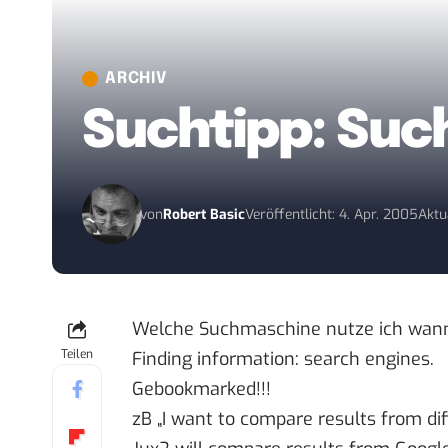
ARCHIV
Suchtipp: Su
von
Robert Basic
Veröffentlicht: 4. Apr. 2005
Aktu
Welche Suchmaschine nutze ich wann? 
Teilen
Finding information: search engines
.
Gebookmarked!!!
zB „I want to compare results from di