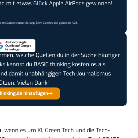
 mit etwas Glück Apple AirPods gewinnen!
nsere
Datenschutzerklärung
. Beim Gewinnspiel gelten die
AGB
.
timmen, welche Quellen du in der Suche häufiger
cks kannst du BASIC thinking kostenlos als
und damit unabhängigen Tech-Journalismus
ützen. Vielen Dank!
thinking.de hinzufügen
n
, wenn es um KI, Green Tech und die Tech-