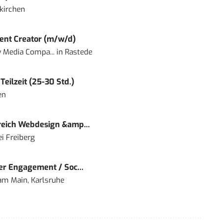
kirchen
ent Creator (m/w/d)
 Media Compa...
in
Rastede
eilzeit (25-30 Std.)
en
eich Webdesign &amp...
i Freiberg
r Engagement / Soc...
 am Main, Karlsruhe