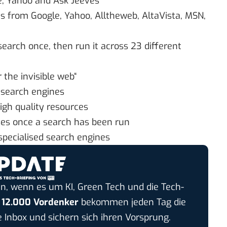
e, Yahoo and Ask Jeeves
 from Google, Yahoo, Alltheweb, AltaVista, MSN,
search once, then run it across 23 different
 the invisible web“
 search engines
high quality resources
ses once a search has been run
specialised search engines
n, wenn es um KI, Green Tech und die Tech-
r
12.000 Vordenker
bekommen jeden Tag die
e Inbox und sichern sich ihren Vorsprung.