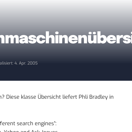
chmaschinenübers
alisiert: 4. Apr. 2005
Diese klasse Übersicht liefert Phli Bradley in
fferent search engines“: