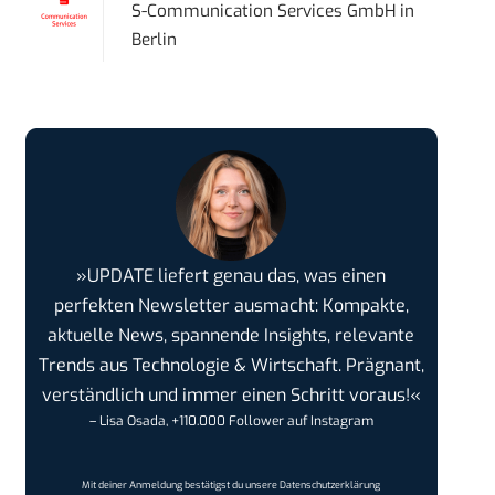
S-Communication Services GmbH
in
Berlin
»UPDATE liefert genau das, was einen
perfekten Newsletter ausmacht: Kompakte,
aktuelle News, spannende Insights, relevante
Trends aus Technologie & Wirtschaft. Prägnant,
verständlich und immer einen Schritt voraus!«
– Lisa Osada, +110.000 Follower auf Instagram
Mit deiner Anmeldung bestätigst du unsere
Datenschutzerklärung