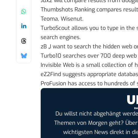
Jux2 will compare results from Googl
Thumbshots Ranking compares results
Teoma, Wisenut.
TurboScout allows you to type in the 
search engines.
zB „I want to search the hidden web or
Turbo10 searches over 700 deep web
Invisible Web is a small collection of 
eZ2Find suggests appropriate databa
ProFusion has access to hundreds of 
Du willst nicht abgehängt werde
Themen von Morgen geht? Übe
wichtigsten News direkt in di