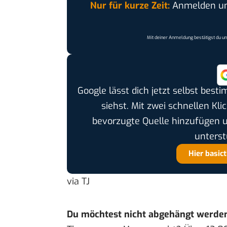
Nur für kurze Zeit:
Anmelden und
Mit deiner Anmeldung bestätigst du u
Google lässt dich jetzt selbst bes
siehst. Mit zwei schnellen Kli
bevorzugte Quelle hinzufügen 
unterst
Hier basic
via
TJ
Du möchtest nicht abgehängt werde