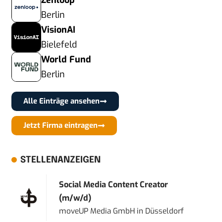
Zenloop
Berlin
VisionAI
Bielefeld
World Fund
Berlin
Alle Einträge ansehen
Jetzt Firma eintragen
STELLENANZEIGEN
Social Media Content Creator
(m/w/d)
moveUP Media GmbH
in
Düsseldorf