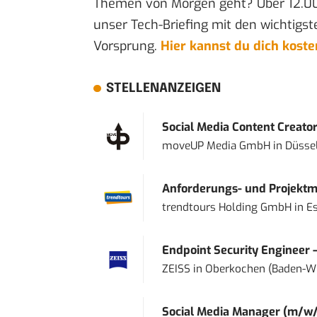
Themen von Morgen geht? Über 12.0
unser Tech-Briefing mit den wichtigst
Vorsprung.
Hier kannst du dich kost
STELLENANZEIGEN
Social Media Content Creato
moveUP Media GmbH
in
Düsse
Anforderungs- und Projektma
trendtours Holding GmbH
in
E
Endpoint Security Engineer 
ZEISS
in
Oberkochen (Baden-W
Social Media Manager (m/w/