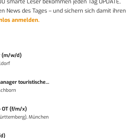
00 smarte Leser bekommen jeden Tag UPDATE,
en News des Tages – und sichern sich damit ihren
enlos anmelden.
r (m/w/d)
ldorf
nager touristische...
schborn
– OT (f/m/x)
ürttemberg), München
d)