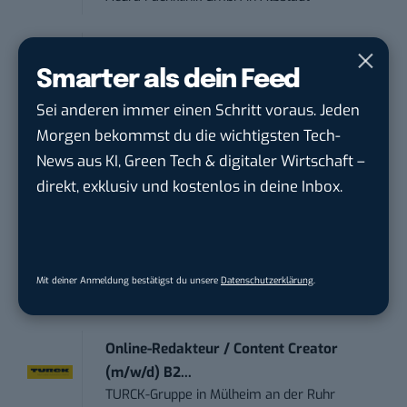
Content Marketing Specialist Product &
Te...
Smarter als dein Feed
Ferdinand Bilstein GmbH & Co. KG
in
Sei anderen immer einen Schritt voraus. Jeden
Ennepetal
Morgen bekommst du die wichtigsten Tech-
News aus KI, Green Tech & digitaler Wirtschaft –
Art Director – UX Design / Adobe CC /
direkt, exklusiv und kostenlos in deine Inbox.
P...
meap GmbH
in
Witten
Content-Manager (m/w/d)
Mit deiner Anmeldung bestätigst du unsere
Datenschutzerklärung
.
Hermann Sewerin GmbH
in
Gütersloh
Online-Redakteur / Content Creator
(m/w/d) B2...
TURCK-Gruppe
in
Mülheim an der Ruhr