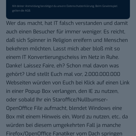
Mit deiner Anmeldung bestätigst du unsere
Datenschutzerklärung
. Beim Gewinnspiel
gelten die
AGB
.
Wer das macht, hat IT falsch verstanden und damit
auch einen Besucher für immer weniger. Es reicht,
daß sich Spinner in Religion ereifern und Menschen
bekehren möchten. Lasst mich aber bloß mit so
einem IT Konvertierungscheiss im Netz in Ruhe.
Danke! Laissez Faire, eh? Schon mal davon was
gehört? Und stellt Euch mal vor, 2.000.000.000
Webseiten würden von Euch bei Klick auf einen Link
in einer Popup Box verlangen, den IE zu nutzen,
oder sobald Ihr ein Staroffice/Nullbumser-
OpenOffice File aufmacht, blendet Windows eine
Box mit einem Hinweis ein, Word zu nutzen, etc.. da
würden bei diesem umgekehrten Fall ja manche
Firefox/OpenOffice Fanatiker vom Dach springen