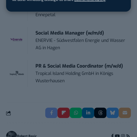
Te...
Ferdinand Bilstein GmbH & Co. KG
in
Ennepetal
Social Media Manager (w/m/d)
ENERVIE - Südwestfalen Energie und Wasser
AG
in
Hagen
PR & Social Media Coordinator (m/w/d)
Tropical Island Holding GmbH
in
Königs
Wusterhausen
Robert Basic