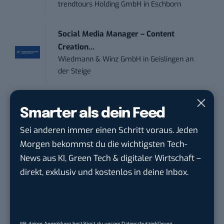
trendtours Holding GmbH
in
Eschborn
Social Media Manager – Content
Creation...
Wiedmann & Winz GmbH
in
Geislingen an
der Steige
IT Sales & Online Marketing Manager
Smarter als dein Feed
(m/w/...
Instaffo GmbH
in
Karlsruhe
Sei anderen immer einen Schritt voraus. Jeden
Morgen bekommst du die wichtigsten Tech-
Marketing Manager – Content
News aus KI, Green Tech & digitaler Wirtschaft –
Marketing /...
direkt, exklusiv und kostenlos in deine Inbox.
Acura Fachklinik GmbH
in
Albstadt
Content Marketing Specialist Product &
Mit deiner Anmeldung bestätigst du unsere
Datenschutzerklärung
.