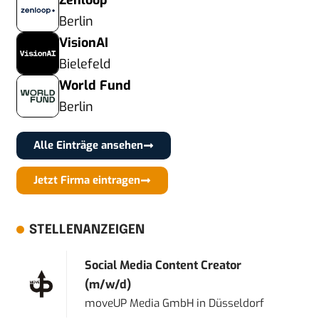
Zenloop
Berlin
VisionAI
Bielefeld
World Fund
Berlin
Alle Einträge ansehen
Jetzt Firma eintragen
STELLENANZEIGEN
Social Media Content Creator
(m/w/d)
moveUP Media GmbH
in
Düsseldorf