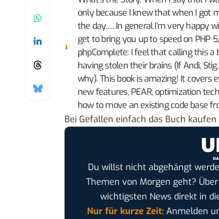
only because I knew that when I got my
the day…. In general I’m very happy wi
get to bring you up to speed on PHP 5, 
phpComplete
: I feel that calling this 
having stolen their brains (If Andi, S
why). This book is amazing! It covers e
new features, PEAR, optimization tech
how to move an existing code base fr
Bei Gefallen einfach das Buch kaufen
Du willst nicht abgehängt werde
Themen von Morgen geht? Übe
wichtigsten News direkt in di
Nur für kurze Zeit:
Anmelden und