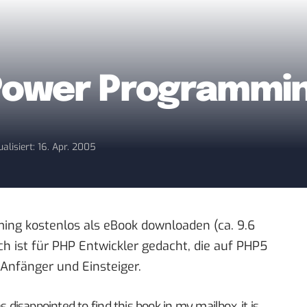
 Power Programmi
ualisiert: 16. Apr. 2005
ing kostenlos als eBook
downloaden
(ca. 9.6
ch ist für PHP Entwickler gedacht, die auf PHP5
Anfänger und Einsteiger.
s disappointed to find this book in my mailbox, it is