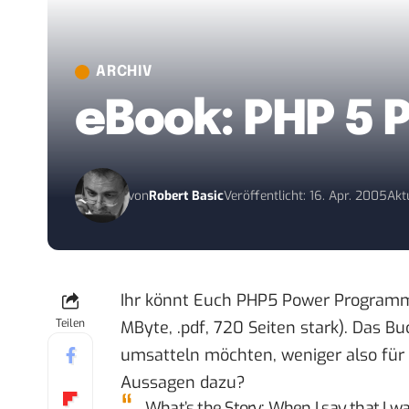
ARCHIV
eBook: PHP 5
von
Robert Basic
Veröffentlicht: 16. Apr. 2005
Akt
Ihr könnt Euch PHP5 Power Programm
Teilen
MByte, .pdf, 720 Seiten stark). Das Bu
umsatteln möchten, weniger also für 
Aussagen dazu?
What’s the Story
: When I say that I wa