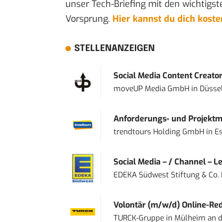
unser Tech-Briefing mit den wichtigst
Vorsprung.
Hier kannst du dich kost
STELLENANZEIGEN
Social Media Content Creato
moveUP Media GmbH
in
Düsse
Anforderungs- und Projektma
trendtours Holding GmbH
in
E
Social Media – / Channel – Lea
EDEKA Südwest Stiftung & Co.
Volontär (m/w/d) Online-Reda
TURCK-Gruppe
in
Mülheim an d