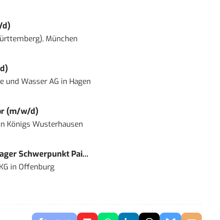
/d)
ürttemberg), München
d)
ie und Wasser AG
in
Hagen
or (m/w/d)
in
Königs Wusterhausen
ger Schwerpunkt Pai...
 KG
in
Offenburg