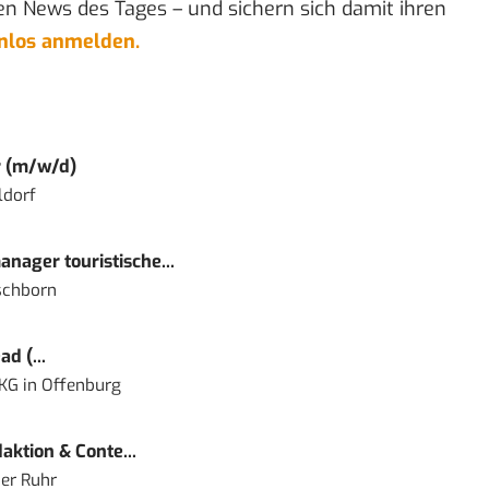
en News des Tages – und sichern sich damit ihren
enlos anmelden.
r (m/w/d)
ldorf
nager touristische...
schborn
d (...
 KG
in
Offenburg
ktion & Conte...
er Ruhr