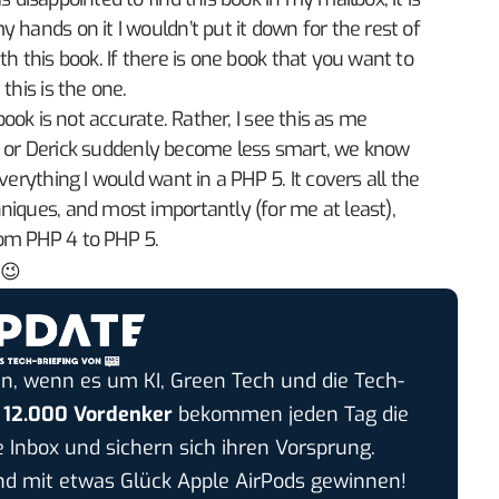
 hands on it I wouldn’t put it down for the rest of
th this book. If there is one book that you want to
this is the one.
a book is not accurate. Rather, I see this as me
tig, or Derick suddenly become less smart, we know
verything I would want in a PHP 5. It covers all the
niques, and most importantly (for me at least),
om PHP 4 to PHP 5.
 😉
n, wenn es um KI, Green Tech und die Tech-
r
12.000 Vordenker
bekommen jeden Tag die
e Inbox und sichern sich ihren Vorsprung.
 mit etwas Glück Apple AirPods gewinnen!