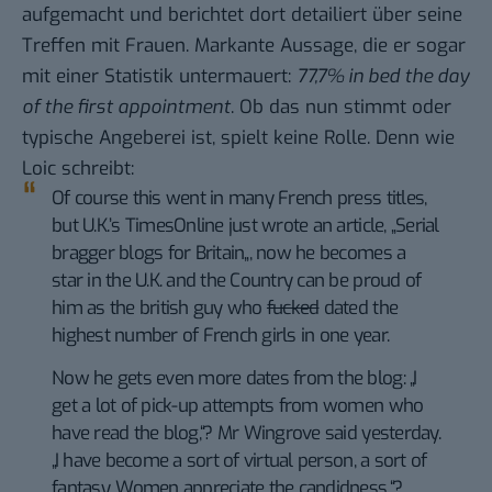
aufgemacht und berichtet dort detailiert über seine
Treffen mit Frauen. Markante Aussage, die er sogar
mit einer
Statistik
untermauert:
77,7% in bed the day
of the first appointment
. Ob das nun stimmt oder
typische Angeberei ist, spielt keine Rolle. Denn wie
Loic schreibt
:
Of course this went in many French press titles,
but U.K.’s TimesOnline just wrote an article, „
Serial
bragger blogs for Britain
„, now he becomes a
star in the U.K. and the Country can be proud of
him as the british guy who
fucked
dated the
highest number of French girls in one year.
Now he gets even more dates from the blog: „I
get a lot of pick-up attempts from women who
have read the blog,“? Mr Wingrove said yesterday.
„I have become a sort of virtual person, a sort of
fantasy. Women appreciate the candidness.“?