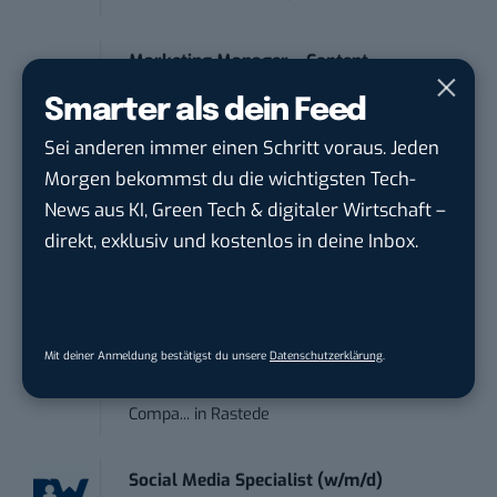
Marketing Manager – Content
Marketing /...
Smarter als dein Feed
Acura Fachklinik GmbH
in
Albstadt
Sei anderen immer einen Schritt voraus. Jeden
Morgen bekommst du die wichtigsten Tech-
Content Marketing Specialist Product &
News aus KI, Green Tech & digitaler Wirtschaft –
Te...
direkt, exklusiv und kostenlos in deine Inbox.
Ferdinand Bilstein GmbH & Co. KG
in
Ennepetal
Social Media Manager / Content Creator
Mit deiner Anmeldung bestätigst du unsere
Datenschutzerklärung
.
(m/w/d)
Dr. Meyer & Meyer-Peteaux New Media
Compa...
in
Rastede
Social Media Specialist (w/m/d)