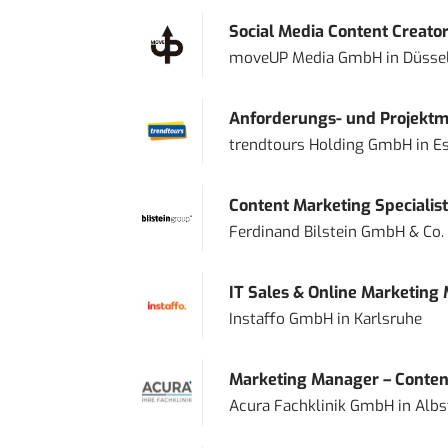
Social Media Content Creato
moveUP Media GmbH
in
Düsse
Anforderungs- und Projektma
trendtours Holding GmbH
in
E
Content Marketing Specialist 
Ferdinand Bilstein GmbH & Co.
IT Sales & Online Marketing
Instaffo GmbH
in
Karlsruhe
Marketing Manager – Content
Acura Fachklinik GmbH
in
Albs