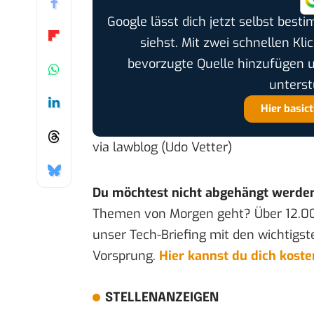
Google lässt dich jetzt selbst bes
siehst. Mit zwei schnellen Kli
bevorzugte Quelle hinzufügen 
unterst
Hier basic
via
lawblog
(Udo Vetter)
Du möchtest nicht abgehängt werde
Themen von Morgen geht? Über 12.0
unser Tech-Briefing mit den wichtigst
Vorsprung.
Hier kannst du dich kost
STELLENANZEIGEN