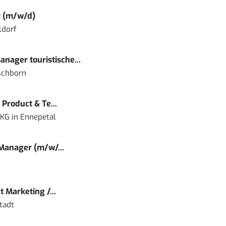
r (m/w/d)
ldorf
nager touristische...
schborn
Product & Te...
 KG
in
Ennepetal
 Manager (m/w/...
 Marketing /...
tadt