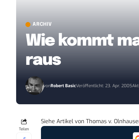
ARCHIV
Wie kommt ma
raus
von
Robert Basic
Veröffentlicht: 23. Apr. 2005
Akt
Siehe
Artikel von Thomas v. Olnhaus
Teilen