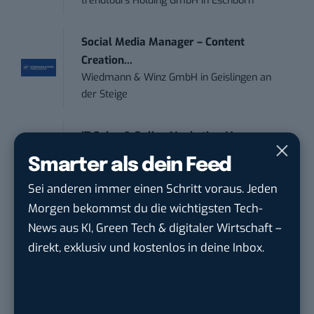
trendtours Holding GmbH
in
Eschborn
Social Media Manager – Content
Creation...
Wiedmann & Winz GmbH
in
Geislingen an
der Steige
IT Sales & Online Marketing Manager
(m/w/...
Smarter als dein Feed
Instaffo GmbH
in
Karlsruhe
Sei anderen immer einen Schritt voraus. Jeden
Morgen bekommst du die wichtigsten Tech-
Marketing Manager – Content
News aus KI, Green Tech & digitaler Wirtschaft –
Marketing /...
direkt, exklusiv und kostenlos in deine Inbox.
Acura Fachklinik GmbH
in
Albstadt
Content Marketing Specialist Product &
Te...