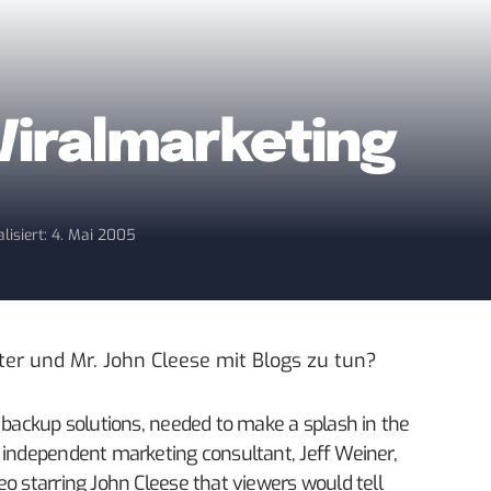
Viralmarketing
lisiert: 4. Mai 2005
er und Mr. John Cleese mit Blogs zu tun?
a backup solutions, needed to make a splash in the
 independent marketing consultant, Jeff Weiner,
o starring John Cleese that viewers would tell