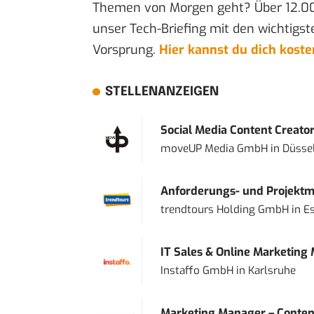
Themen von Morgen geht? Über 12.0
unser Tech-Briefing mit den wichtigst
Vorsprung.
Hier kannst du dich kost
STELLENANZEIGEN
Social Media Content Creato
moveUP Media GmbH
in
Düsse
Anforderungs- und Projektma
trendtours Holding GmbH
in
E
IT Sales & Online Marketing
Instaffo GmbH
in
Karlsruhe
Marketing Manager – Content