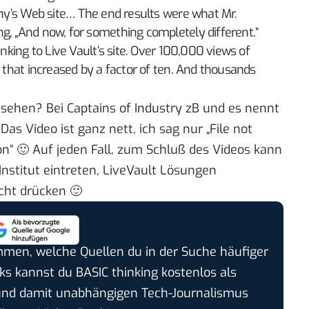
pany’s Web site… The end results were what Mr.
g, „And now, for something completely different.“
inking to Live Vault’s site. Over 100,000 views of
c that increased by a factor of ten. And thousands
 sehen? Bei Captains of Industry zB und es nennt
 Das Video ist ganz nett, ich sag nur „File not
“ 🙂 Auf jeden Fall, zum Schluß des Videos kann
nstitut
eintreten,
LiveVault Lösungen
cht drücken 🙂
timmen, welche Quellen du in der Suche häufiger
cks kannst du BASIC thinking kostenlos als
und damit unabhängigen Tech-Journalismus