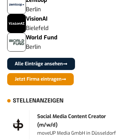
Zenloop
Berlin
VisionAI
Bielefeld
World Fund
Berlin
Alle Einträge ansehen
Jetzt Firma eintragen
STELLENANZEIGEN
Social Media Content Creator
(m/w/d)
moveUP Media GmbH
in
Düsseldorf