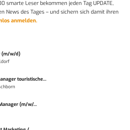
00 smarte Leser bekommen jeden Tag UPDATE,
en News des Tages – und sichern sich damit ihren
enlos anmelden.
r (m/w/d)
ldorf
nager touristische...
schborn
 Manager (m/w/...
 Marketing /...