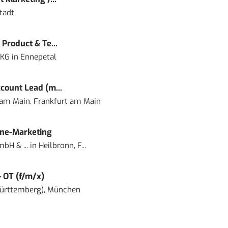
tadt
Product & Te...
 KG
in
Ennepetal
count Lead (m...
 am Main, Frankfurt am Main
ine-Marketing
bH & ...
in
Heilbronn, F...
– OT (f/m/x)
ürttemberg), München