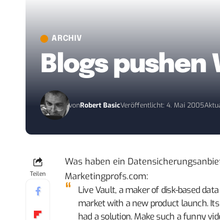
ARCHIV
Blogs pushen 
von
Robert Basic
Veröffentlicht: 4. Mai 2005
Aktua
Was haben ein Datensicherungsanbiet
Teilen
Marketingprofs.com
:
Live Vault, a maker of disk-based dat
market with a new product launch. Its
had a solution. Make such a funny vide