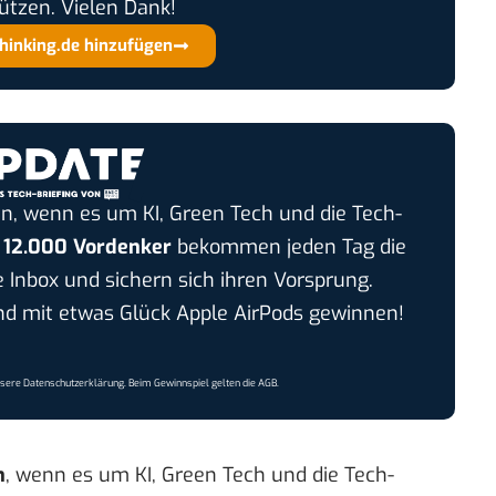
ützen. Vielen Dank!
thinking.de hinzufügen
n, wenn es um KI, Green Tech und die Tech-
r
12.000 Vordenker
bekommen jeden Tag die
e Inbox und sichern sich ihren Vorsprung.
 mit etwas Glück Apple AirPods gewinnen!
nsere
Datenschutzerklärung
. Beim Gewinnspiel gelten die
AGB
.
n
, wenn es um KI, Green Tech und die Tech-