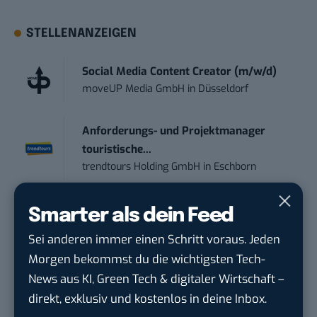
STELLENANZEIGEN
Social Media Content Creator (m/w/d)
moveUP Media GmbH
in
Düsseldorf
Anforderungs- und Projektmanager
touristische...
trendtours Holding GmbH
in
Eschborn
IT Sales & Online Marketing Manager
Smarter als dein Feed
(m/w/...
Sei anderen immer einen Schritt voraus. Jeden
Instaffo GmbH
in
Karlsruhe
Morgen bekommst du die wichtigsten Tech-
News aus KI, Green Tech & digitaler Wirtschaft –
Marketing Manager – Content
direkt, exklusiv und kostenlos in deine Inbox.
Marketing /...