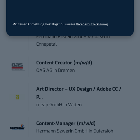
Acura Fachklinik GmbH
in
Albstadt
Content Marketing Specialist Product &
Mit deiner Anmeldung bestätigst du unsere
Datenschutzerklärung
.
Te...
Ferdinand Bilstein GmbH & Co. KG
in
Ennepetal
Content Creator (m/w/d)
OAS AG
in
Bremen
Art Director – UX Design / Adobe CC /
P...
meap GmbH
in
Witten
Content-Manager (m/w/d)
Hermann Sewerin GmbH
in
Gütersloh