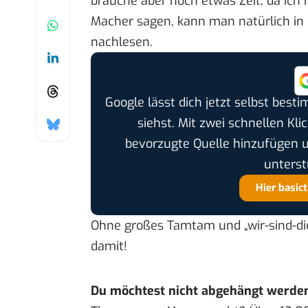
brauche aber noch etwas Zeit, da ich 
Macher sagen, kann man natürlich i
nachlesen.
Google lässt dich jetzt selbst bes
siehst. Mit zwei schnellen Kli
bevorzugte Quelle hinzufügen 
unterst
Hier basic
Ohne großes Tamtam und „wir-sind-die-
damit!
Du möchtest nicht abgehängt werde