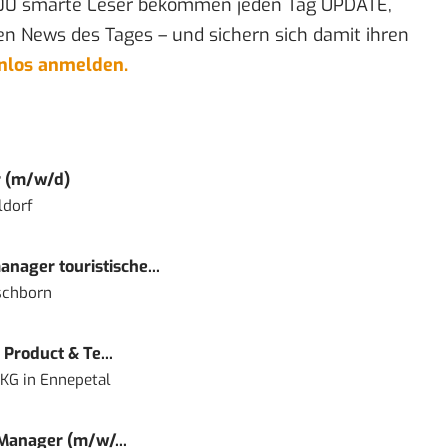
00 smarte Leser bekommen jeden Tag UPDATE,
en News des Tages – und sichern sich damit ihren
enlos anmelden.
r (m/w/d)
ldorf
nager touristische...
schborn
Product & Te...
 KG
in
Ennepetal
 Manager (m/w/...