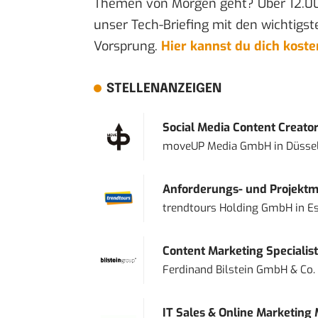
Themen von Morgen geht? Über 12.0
unser Tech-Briefing mit den wichtigst
Vorsprung.
Hier kannst du dich kost
STELLENANZEIGEN
Social Media Content Creato
moveUP Media GmbH
in
Düsse
Anforderungs- und Projektma
trendtours Holding GmbH
in
E
Content Marketing Specialist 
Ferdinand Bilstein GmbH & Co.
IT Sales & Online Marketing