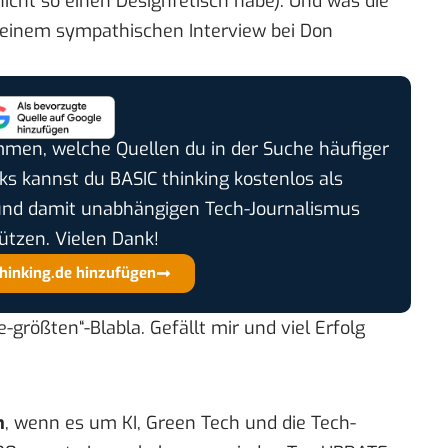
nicht so einen Designfetisch habe). Und was die
n einem
sympathischen Interview bei Don
timmen, welche Quellen du in der Suche häufiger
cks kannst du BASIC thinking kostenlos als
und damit unabhängigen Tech-Journalismus
ützen. Vielen Dank!
thinking.de hinzufügen
größten“-Blabla. Gefällt mir und viel Erfolg
n
, wenn es um KI, Green Tech und die Tech-