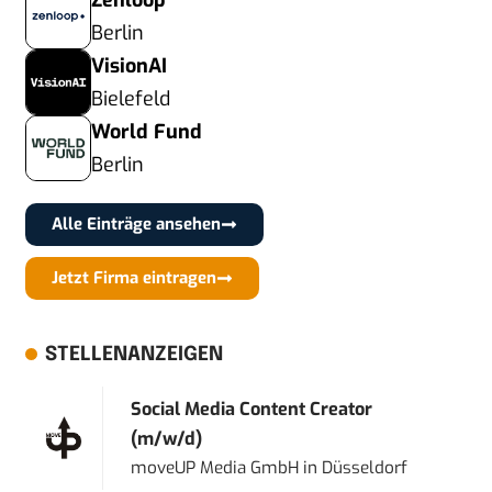
Zenloop
Berlin
VisionAI
Bielefeld
World Fund
Berlin
Alle Einträge ansehen
Jetzt Firma eintragen
STELLENANZEIGEN
Social Media Content Creator
(m/w/d)
moveUP Media GmbH
in
Düsseldorf