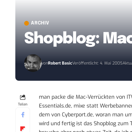
ARCHIV
Shopblog: Mac
von
Robert Basic
Veröffentlicht: 4. Mai 2005
Aktua
man packe die
Mac-Verrückten von I
Teilen
Essentials.de
, mixe statt Werbebanne
dem von Cyberport.de, woran man ums
wird und fertig ist das Shopblog zum 