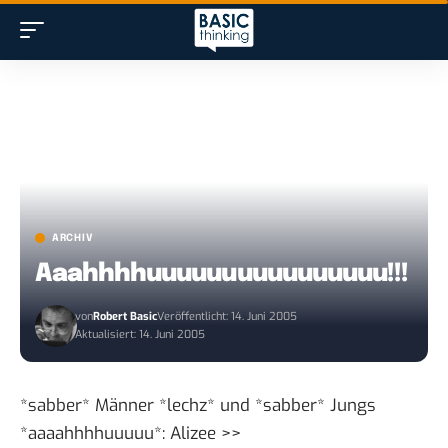
ARCHIV
Aaahhhhuuuuuuuuuuuuuuuu!!!
von
Robert Basic
Veröffentlicht: 14. Juni 2005
Aktualisiert: 14. Juni 2005
*sabber* Männer *lechz* und *sabber* Jungs
*aaaahhhhuuuuu*:
Alizee >>