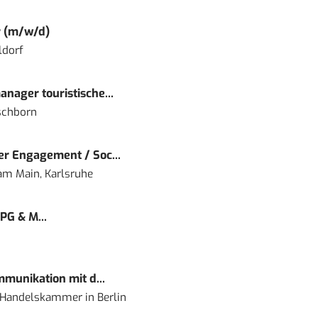
r (m/w/d)
ldorf
nager touristische...
schborn
r Engagement / Soc...
 am Main, Karlsruhe
PG & M...
mmunikation mit d...
nd Handelskammer
in
Berlin