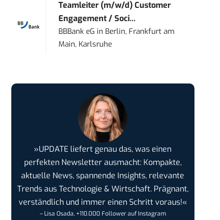
Teamleiter (m/w/d) Customer
Engagement / Soci...
BBBank eG
in
Berlin, Frankfurt am
Main, Karlsruhe
»UPDATE liefert genau das, was einen
perfekten Newsletter ausmacht: Kompakte,
aktuelle News, spannende Insights, relevante
Trends aus Technologie & Wirtschaft. Prägnant,
verständlich und immer einen Schritt voraus!«
– Lisa Osada, +110.000 Follower auf Instagram