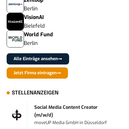
Zenloop
Berlin
VisionAI
Bielefeld
World Fund
Berlin
Alle Einträge ansehen
Jetzt Firma eintragen
STELLENANZEIGEN
Social Media Content Creator
(m/w/d)
moveUP Media GmbH
in
Düsseldorf