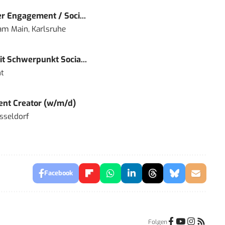
r Engagement / Soci...
 am Main, Karlsruhe
t Schwerpunkt Socia...
t
tent Creator (w/m/d)
sseldorf
Facebook
Folgen