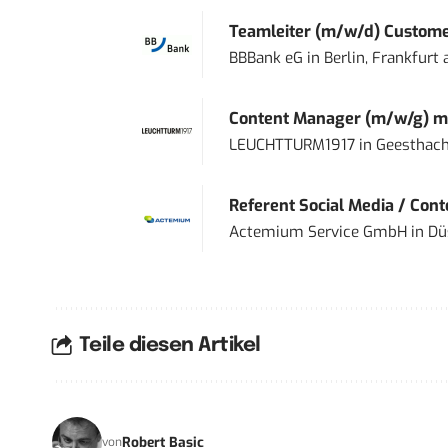
Teamleiter (m/w/d) Custome
BBBank eG
in
Berlin, Frankfurt
Content Manager (m/w/g) mi
LEUCHTTURM1917
in
Geesthach
Referent Social Media / Con
Actemium Service GmbH
in
Dü
Teile diesen Artikel
Robert Basic
von