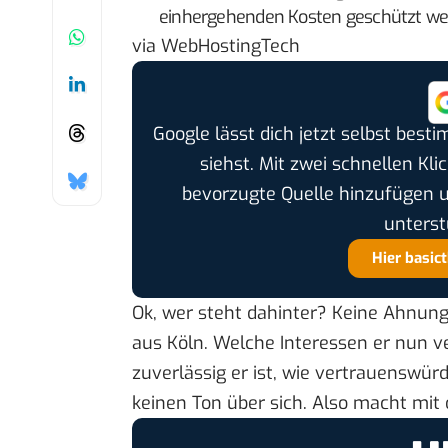
einhergehenden Kosten geschützt we
via
WebHostingTech
Google lässt dich jetzt selbst bes
siehst. Mit zwei schnellen Kli
bevorzugte Quelle hinzufügen 
unterst
Hier basic
Ok, wer steht dahinter? Keine Ahnung
aus Köln. Welche Interessen er nun ve
zuverlässig er ist, wie vertrauenswür
keinen Ton über sich. Also macht mit 