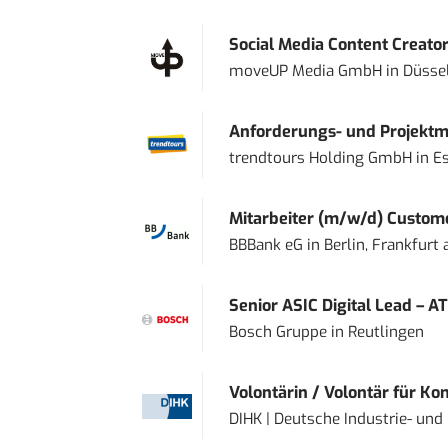
Social Media Content Creato
moveUP Media GmbH
in
Düsse
Anforderungs- und Projektma
trendtours Holding GmbH
in
E
Mitarbeiter (m/w/d) Custome
BBBank eG
in
Berlin, Frankfurt
Senior ASIC Digital Lead – AT
Bosch Gruppe
in
Reutlingen
Volontärin / Volontär für Ko
DIHK | Deutsche Industrie- u