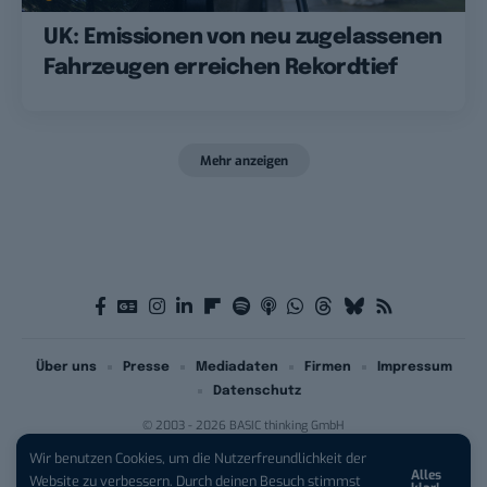
UK: Emissionen von neu zugelassenen
Fahrzeugen erreichen Rekordtief
Mehr anzeigen
Über uns
Presse
Mediadaten
Firmen
Impressum
Datenschutz
© 2003 - 2026 BASIC thinking GmbH
Wir benutzen Cookies, um die Nutzerfreundlichkeit der
Alles
iPhone 17 Pro sichern:
Für 1 € +
Website zu verbessern. Durch deinen Besuch stimmst