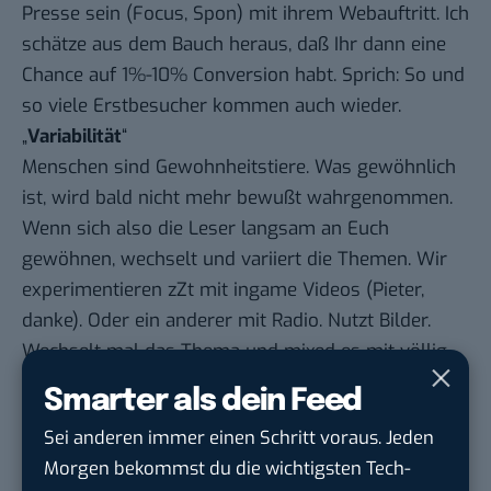
Presse sein (Focus, Spon) mit ihrem Webauftritt. Ich
schätze aus dem Bauch heraus, daß Ihr dann eine
Chance auf 1%-10% Conversion habt. Sprich: So und
so viele Erstbesucher kommen auch wieder.
„
Variabilität
“
Menschen sind Gewohnheitstiere. Was gewöhnlich
ist, wird bald nicht mehr bewußt wahrgenommen.
Wenn sich also die Leser langsam an Euch
gewöhnen, wechselt und variiert die Themen. Wir
experimentieren zZt mit ingame Videos (Pieter,
danke). Oder ein anderer mit Radio. Nutzt Bilder.
Wechselt mal das Thema und mixed es mit völlig
anderem Zeuch auf. Mach ne Themenwoche. Mal ne
Smarter als dein Feed
Serie mit Cliffhangern. Spielt verdammt nochmal
Sei anderen immer einen Schritt voraus. Jeden
mit allem was Euch einfällt und machbar erscheint.
Morgen bekommst du die wichtigsten Tech-
Nein, nix ist ein Muß. Natürlich müßt ihr nicht. Ihr