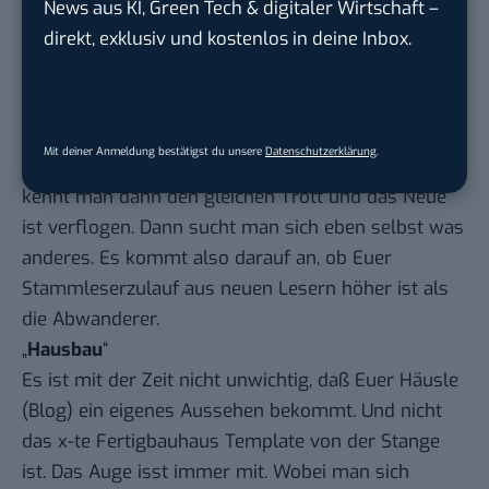
News aus KI, Green Tech & digitaler Wirtschaft –
könnt ebenso kontinuierlich Euer Ding durchziehen
direkt, exklusiv und kostenlos in deine Inbox.
und die Stammleser halten. Wird aber schwer, denn
ich beobachte es an mir wie auch bei anderen
Bloggern. Was man heute täglich liest, kann
morgen nur noch wöchentlich gelesen werden bis
Mit deiner Anmeldung bestätigst du unsere
Datenschutzerklärung
.
man die Webseite nicht mehr besucht. Irgendwie
kennt man dann den gleichen Trott und das Neue
ist verflogen. Dann sucht man sich eben selbst was
anderes. Es kommt also darauf an, ob Euer
Stammleserzulauf aus neuen Lesern höher ist als
die Abwanderer.
„
Hausbau
“
Es ist mit der Zeit nicht unwichtig, daß Euer Häusle
(Blog) ein eigenes Aussehen bekommt. Und nicht
das x-te Fertigbauhaus Template von der Stange
ist. Das Auge isst immer mit. Wobei man sich